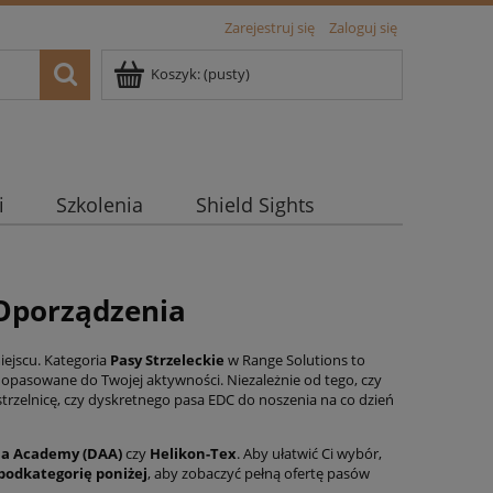
Zarejestruj się
Zaloguj się
Koszyk:
(pusty)
i
Szkolenia
Shield Sights
 Oporządzenia
iejscu. Kategoria
Pasy Strzeleckie
w Range Solutions to
 dopasowane do Twojej aktywności. Niezależnie od tego, czy
rzelnicę, czy dyskretnego pasa EDC do noszenia na co dzień
ha Academy (DAA)
czy
Helikon-Tex
. Aby ułatwić Ci wybór,
 podkategorię poniżej
, aby zobaczyć pełną ofertę pasów