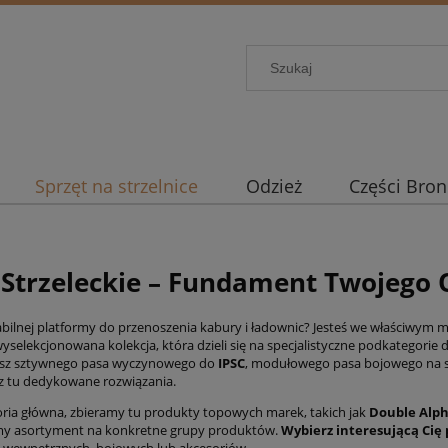
Sprzęt na strzelnice
Odzież
Części Bron
 Strzeleckie – Fundament Twojego
abilnej platformy do przenoszenia kabury i ładownic? Jesteś we właściwym m
wyselekcjonowana kolekcja, która dzieli się na specjalistyczne podkategorie
esz sztywnego pasa wyczynowego do
IPSC
, modułowego pasa bojowego na st
sz tu dedykowane rozwiązania.
oria główna, zbieramy tu produkty topowych marek, takich jak
Double Alp
śmy asortyment na konkretne grupy produktów.
Wybierz interesującą Cię
 wewnętrznych, bojowych lub akcesoriów.