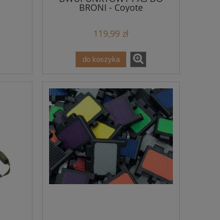
BRONI - Coyote
119,99 zł
do koszyka