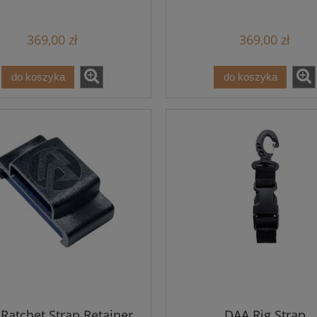
369,00 zł
369,00 zł
do koszyka
do koszyka
Ratchet Strap Retainer
DAA Rig Strap