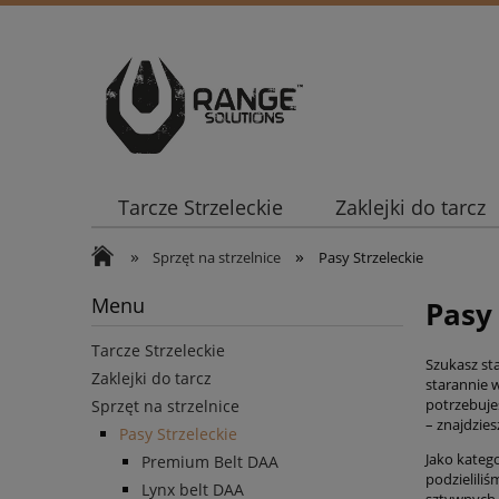
Tarcze Strzeleckie
Zaklejki do tarcz
»
»
Sprzęt na strzelnice
Pasy Strzeleckie
Menu
Pasy
Tarcze Strzeleckie
Szukasz st
Zaklejki do tarcz
starannie 
potrzebuj
Sprzęt na strzelnice
– znajdzie
Pasy Strzeleckie
Jako kateg
Premium Belt DAA
podzielili
Lynx belt DAA
sztywnych,