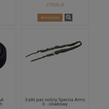
279,00 zł
do koszyka
AA
3-pkt pas nośny Specna Arms
t
II - oliwkowy