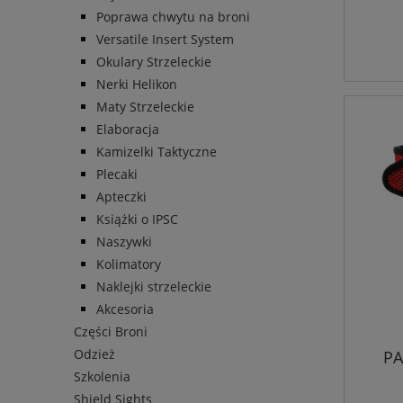
Poprawa chwytu na broni
Versatile Insert System
Okulary Strzeleckie
Nerki Helikon
Maty Strzeleckie
Elaboracja
Kamizelki Taktyczne
Plecaki
Apteczki
Książki o IPSC
Naszywki
Kolimatory
Naklejki strzeleckie
Akcesoria
Części Broni
Odzież
PA
Szkolenia
Shield Sights