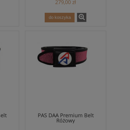
279,00 zł
do koszyka
elt
PAS DAA Premium Belt
Różowy