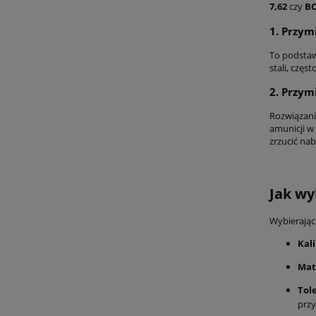
7,62
czy
B
1. Przym
To podstaw
stali, czę
2. Przym
Rozwiązanie
amunicji w
zrzucić na
Jak wy
Wybierając
Kali
Mat
Tol
przy