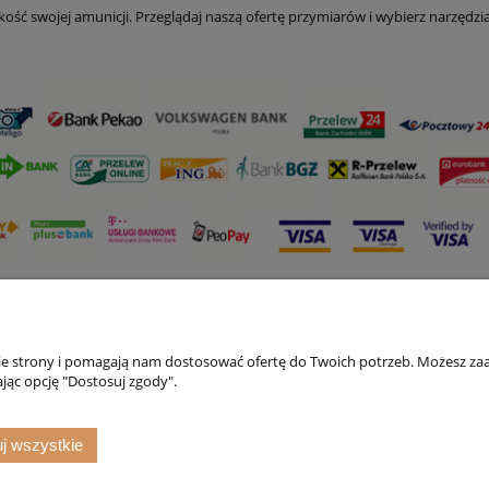
akość swojej amunicji. Przeglądaj naszą ofertę przymiarów i wybierz narzędz
nie strony i pomagają nam dostosować ofertę do Twoich potrzeb. Możesz zaa
Strefa Klienta
Informacje
jąc opcję "Dostosuj zgody".
Formy płatności
Polityka prywatno
j wszystkie
Czas i koszty dostawy
Czas realizacji zamówienia