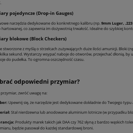
C
.
iary pojedyncze (Drop-in Gauges)
owe narzędzia dedykowane do konkretnego kalibru (np.
9mm Luger, .223
sto hartowanej, co zapewnia im dożywotnią trwałość. Idealne do szybkiej kon
iary blokowe (Block Checkers)
 stworzone z myślą o strzelcach zużywających duże ilości amunicji. Bloki (np
 kilka sekund. Wystarczy wsypać naboje do otworów, przejechać dłonią, by u
boje do pudełka. To ogromna oszczędność czasu.
brać odpowiedni przymiar?
 przymiar, zwróć uwagę na:
ber:
Upewnij się, że narzędzie jest dedykowane dokładnie do Twojego typu 
eriał:
Stal nierdzewna lub anodowane aluminium lotnicze (w przypadku bl
erancja:
Produkty marek takich jak DAA czy 762 słyną z bardzo wąskich toler
miaru, będzie pasował do każdej standardowej broni.