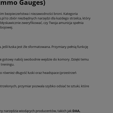
(Ammo Gauges)
stkim bezpieczeństwa i niezawodności broni. Kategoria
s.pl to zbiór niezbędnych narzędzi dla każdego strzelca, który
błyskawicznie zweryfikować, czy Twoja amunicja spełnia
abojowej.
jeśli łuska jest źle sformatowana. Przymiary pełnią funkcję
e gotowy nabój swobodnie wejdzie do komory. Dzięki temu
 treningu.
to również długość łuski oraz headspace (przestrzeń
trzelonych, przymiar pozwala szybko odsiać te sztuki, które
my narzędzia wiodących producentów, takich jak
DAA,