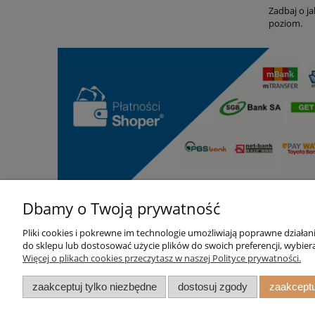
Zadbaj o j
poziom.
Dbamy o Twoją prywatność
Pliki cookies i pokrewne im technologie umożliwiają poprawne działa
Pomoc
Moje konto
do sklepu lub dostosować użycie plików do swoich preferencji, wybiera
Więcej o plikach cookies przeczytasz w naszej Polityce prywatności.
Regulamin
Twoje zamówienia
zaakceptuj tylko niezbędne
dostosuj zgody
zaakceptu
Ustawienia konta
Przechowalnia