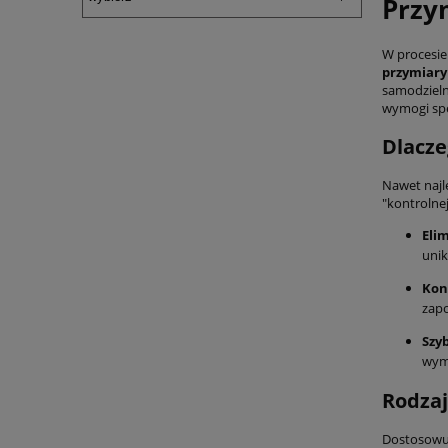
Przy
W procesie 
przymiary
samodzieln
wymogi spe
Dlacze
Nawet najle
"kontrolne
Elim
unik
Kon
zapo
Szyb
wyma
Rodzaj
Dostosowuj