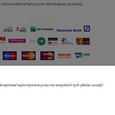
ia, które podniosą Twój proces reloadingowy na wyższy
kceptować wykorzystanie przez nas wszystkich tych plików i przejść
O nas
ści
Kontakt i dane firmy
Podstawy IPSC - Filmy Youtube
O firmie