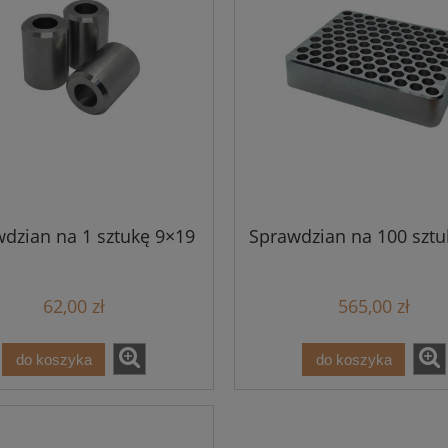
dzian na 1 sztukę 9×19
Sprawdzian na 100 sztu
62,00 zł
565,00 zł
do koszyka
do koszyka