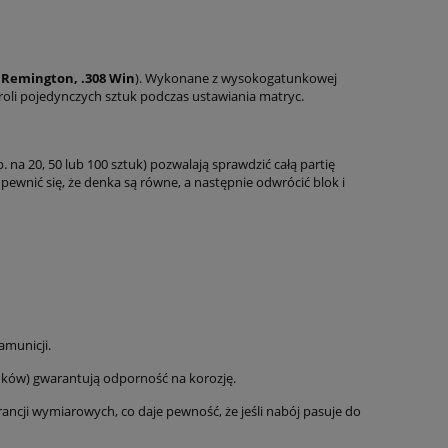
 Remington, .308 Win
). Wykonane z wysokogatunkowej
troli pojedynczych sztuk podczas ustawiania matryc.
. na 20, 50 lub 100 sztuk) pozwalają sprawdzić całą partię
pewnić się, że denka są równe, a następnie odwrócić blok i
amunicji.
oków) gwarantują odporność na korozję.
ancji wymiarowych, co daje pewność, że jeśli nabój pasuje do