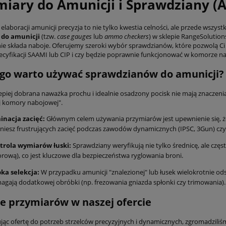
miary do Amunicji i Sprawdziany 
elaboracji amunicji precyzja to nie tylko kwestia celności, ale przede wszy
 do amunicji
(tzw.
case gauges
lub
ammo checkers
) w sklepie RangeSolution
ie składa naboje. Oferujemy szeroki wybór sprawdzianów, które pozwolą Ci 
cyfikacji SAAMI lub CIP i czy będzie poprawnie funkcjonować w komorze n
go warto używać sprawdzianów do amunicji?
piej dobrana naważka prochu i idealnie osadzony pocisk nie mają znaczenia, 
j komory nabojowej".
inacja zacięć:
Głównym celem używania przymiarów jest upewnienie się, ż
niesz frustrujących zacięć podczas zawodów dynamicznych (IPSC, 3Gun) czy
trola wymiarów łuski:
Sprawdziany weryfikują nie tylko średnicę, ale częs
rową), co jest kluczowe dla bezpieczeństwa ryglowania broni.
ka selekcja:
W przypadku amunicji "znalezionej" lub łusek wielokrotnie ods
gają dodatkowej obróbki (np. frezowania gniazda spłonki czy trimowania).
e przymiarów w naszej ofercie
ąc ofertę do potrzeb strzelców precyzyjnych i dynamicznych, zgromadziliś