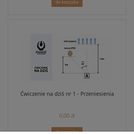
do koszyka
Ćwiczenie na dziś nr 1 - Przeniesienia
0,00 zł
do koszyka