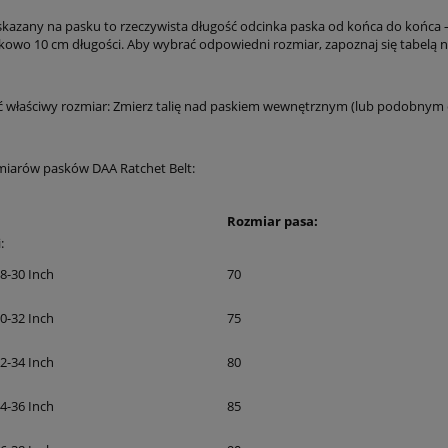
kazany na pasku to rzeczywista długość odcinka paska od końca do końca 
kowo 10 cm długości. Aby wybrać odpowiedni rozmiar, zapoznaj się tabelą n
 właściwy rozmiar: Zmierz talię nad paskiem wewnętrznym (lub podobnym cie
miarów pasków DAA Ratchet Belt:
Rozmiar pasa:
:
8-30 Inch
70
0-32 Inch
75
2-34 Inch
80
4-36 Inch
85