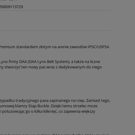
50609113729
DAA Premium standardem złotym na arenie zawodów IPSC/USPSA
nx firmy DAA (DAA Lynx Belt System), a także na liczne
śmy stworzyć ten nowy pas wraz z dedykowanym do niego
 przypadku tradycyjnego pasa zapinanego na rzep. Zamiast tego,
 gumowej klamry Stap Buckle. Dzięki temu strzelec może
 poluzowując go o kilka kliknięć, co zapewnia większy