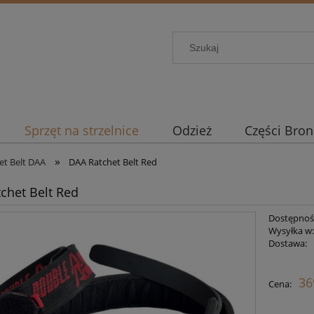
Sprzęt na strzelnice
Odzież
Części Bron
»
et Belt DAA
DAA Ratchet Belt Red
chet Belt Red
Dostępnoś
Wysyłka w
Dostawa:
Cena nie zawiera ewent
36
Cena:
płatności