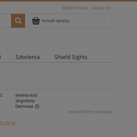
Zarejestruj się
Zaloguj się
Koszyk:
(pusty)
i
Szkolenia
Shield Sights
ć:
średnia ilość
:
24 godziny
Darmowa
sprawdź formy dostawy
ualnych kosztów
9,00 zł