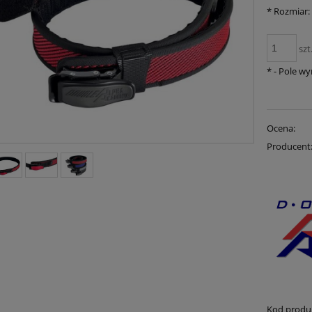
*
Rozmiar:
szt
*
- Pole w
Ocena:
Producent
Kod produ