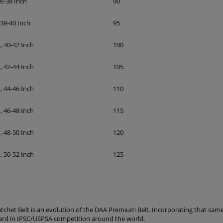
6-38 Inch
90
 38-40 Inch
95
, 40-42 Inch
100
, 42-44 Inch
105
, 44-46 Inch
110
, 46-48 Inch
115
, 48-50 Inch
120
, 50-52 Inch
125
tchet Belt is an evolution of the DAA Premium Belt. Incorporating that sa
ard in IPSC/USPSA competition around the world.