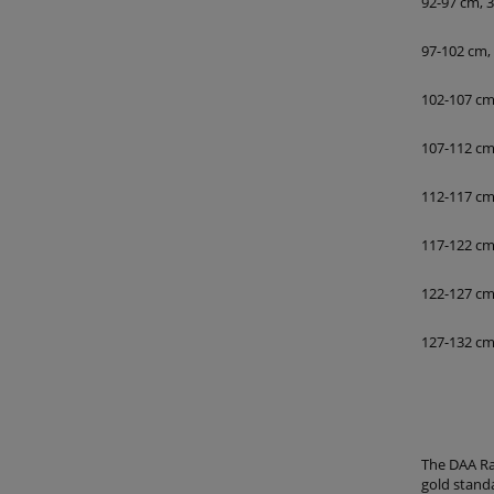
92-97 cm, 3
97-102 cm,
102-107 cm
107-112 cm
112-117 cm
117-122 cm
122-127 cm
127-132 cm
The DAA Ra
gold stand