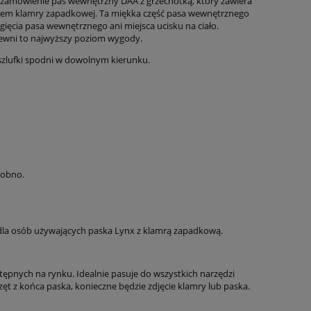
amówienie pas wewnętrzny DAA z grzechotką, który zawiera
arem klamry zapadkowej. Ta miękka część pasa wewnętrznego
ęcia pasa wewnętrznego ani miejsca ucisku na ciało.
apewni to najwyższy poziom wygody.
 szlufki spodni w dowolnym kierunku.
sobno.
dla osób używających paska Lynx z klamrą zapadkową.
stępnych na rynku. Idealnie pasuje do wszystkich narzędzi
zęt z końca paska, konieczne będzie zdjęcie klamry lub paska.