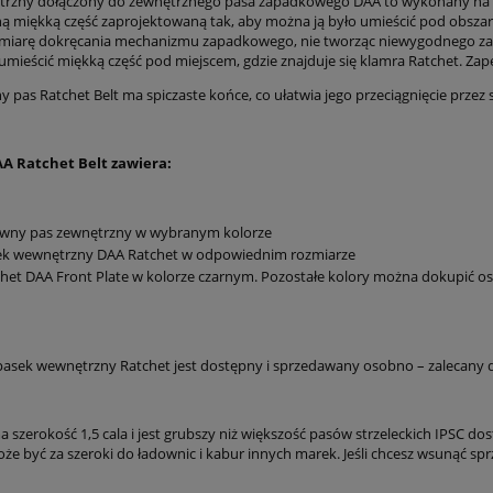
rzny dołączony do zewnętrznego pasa zapadkowego DAA to wykonany na z
ą miękką część zaprojektowaną tak, aby można ją było umieścić pod obsz
w miarę dokręcania mechanizmu zapadkowego, nie tworząc niewygodnego zagi
umieścić miękką część pod miejscem, gdzie znajduje się klamra Ratchet. Z
 pas Ratchet Belt ma spiczaste końce, co ułatwia jego przeciągnięcie przez
A Ratchet Belt zawiera:
ywny pas zewnętrzny w wybranym kolorze
ek wewnętrzny DAA Ratchet w odpowiednim rozmiarze
het DAA Front Plate w kolorze czarnym. Pozostałe kolory można dokupić o
asek wewnętrzny Ratchet jest dostępny i sprzedawany osobno – zalecany 
 szerokość 1,5 cala i jest grubszy niż większość pasów strzeleckich IPSC do
że być za szeroki do ładownic i kabur innych marek. Jeśli chcesz wsunąć spr