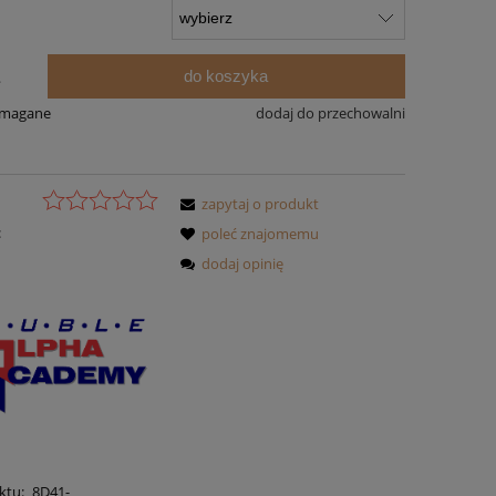
do koszyka
.
ymagane
dodaj do przechowalni
zapytaj o produkt
:
poleć znajomemu
dodaj opinię
ktu:
8D41-