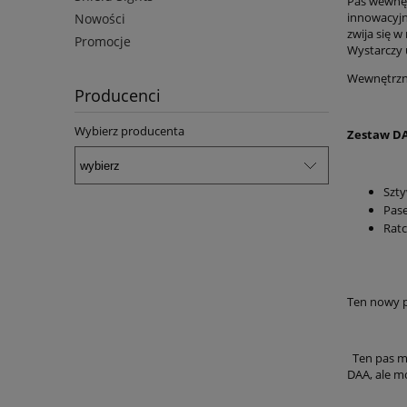
Pas wewnęt
innowacyjn
Nowości
zwija się 
Promocje
Wystarczy 
Wewnętrzny
Producenci
Wybierz producenta
Zestaw DA
Szt
Pas
Ratc
Ten nowy p
Ten pas ma
DAA, ale mo