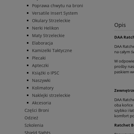
Poprawa chwytu na broni
Versatile Insert System
Okulary Strzeleckie
Opis
Nerki Helikon
Maty Strzeleckie
DAA Ratch
Elaboracja
DAA Ratche
Kamizelki Taktyczne
na całym św
Plecaki
W odpowied
Apteczki
prośby nas
paskiem we
Książki o IPSC
Naszywki
Kolimatory
Zewnętrzn
Naklejki strzeleckie
DAA Ratchet
Akcesoria
oba końce 
Części Broni
szybko i ła
komfort p
Odzież
Ratchet B
Szkolenia
Shield Sights