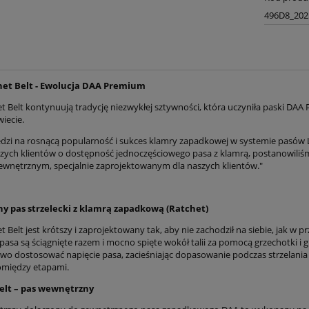
496D8_202
et Belt - Ewolucja DAA Premium
t Belt kontynuują tradycję niezwykłej sztywności, która uczyniła paski 
iecie.
zi na rosnącą popularność i sukces klamry zapadkowej w systemie pasów Ly
zych klientów o dostępność jednoczęściowego pasa z klamrą, postanowili
wnętrznym, specjalnie zaprojektowanym dla naszych klientów."
y pas strzelecki z klamrą zapadkową (Ratchet)
 Belt jest krótszy i zaprojektowany tak, aby nie zachodził na siebie, jak w
pasa są ściągnięte razem i mocno spięte wokół talii za pomocą grzechotki i
two dostosować napięcie pasa, zacieśniając dopasowanie podczas strzelania i
omiędzy etapami.
elt – pas wewnętrzny