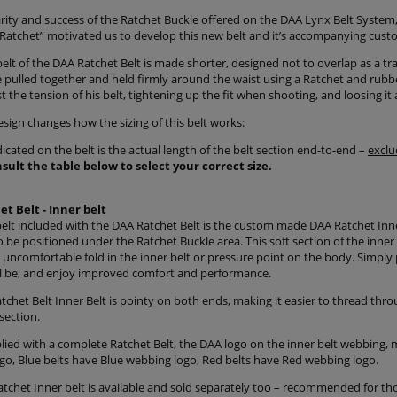
rity and success of the Ratchet Buckle offered on the DAA Lynx Belt System
 Ratchet” motivated us to develop this new belt and it’s accompanying cust
elt of the DAA Ratchet Belt is made shorter, designed not to overlap as a tra
e pulled together and held firmly around the waist using a Ratchet and rubb
st the tension of his belt, tightening up the fit when shooting, and loosing i
sign changes how the sizing of this belt works:
dicated on the belt is the actual length of the belt section end-to-end –
exclu
sult the table below to select your correct size.
t Belt - Inner belt
elt included with the DAA Ratchet Belt is the custom made DAA Ratchet Inner
 be positioned under the Ratchet Buckle area. This soft section of the inner b
 uncomfortable fold in the inner belt or pressure point on the body. Simply
ll be, and enjoy improved comfort and performance.
chet Belt Inner Belt is pointy on both ends, making it easier to thread throu
 section.
ed with a complete Ratchet Belt, the DAA logo on the inner belt webbing, mat
go, Blue belts have Blue webbing logo, Red belts have Red webbing logo.
tchet Inner belt is available and sold separately too – recommended for tho