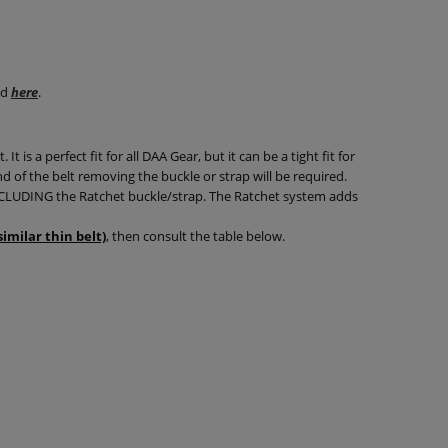
ed
here
.
t is a perfect fit for all DAA Gear, but it can be a tight fit for
 of the belt removing the buckle or strap will be required.
, EXCLUDING the Ratchet buckle/strap. The Ratchet system adds
imilar thin belt)
, then consult the table below.