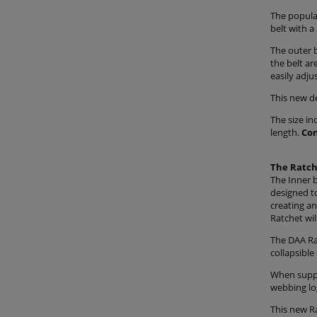
The popula
belt with a
The outer b
the belt ar
easily adju
This new de
The size in
length.
Con
The Ratche
The Inner b
designed to
creating an
Ratchet wi
The DAA Rat
collapsible
When suppli
webbing lo
This new Ra