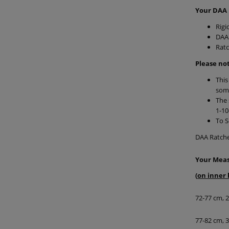
Your DAA 
Rigi
DAA 
Ratc
Please no
This
some
The 
1-10
To S
DAA Ratchet
Your Meas
(
on inner 
72-77 cm, 2
77-82 cm, 3