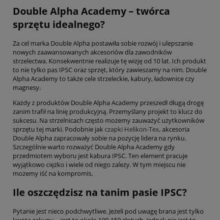
Double Alpha Academy – twórca
sprzętu idealnego?
Za cel marka Double Alpha postawiła sobie rozwój i ulepszanie
nowych zaawansowanych akcesoriów dla zawodników
strzelectwa. Konsekwentnie realizuje tę wizję od 10 lat. Ich produkt
to nie tylko pas IPSC oraz sprzęt, który zawieszamy na nim. Double
Alpha Academy to także cele strzeleckie, kabury, ładownice czy
magnesy.
Każdy z produktów Double Alpha Academy przeszedł długą drogę
zanim trafił na linię produkcyjną. Przemyślany projekt to klucz do
sukcesu. Na strzelnicach często możemy zauważyć użytkowników
sprzętu tej marki. Podobnie jak
czapki Helikon-Tex
, akcesoria
Double Alpha zapracowały sobie na pozycję lidera na rynku.
Szczególnie warto rozważyć Double Alpha Academy gdy
przedmiotem wyboru jest kabura IPSC. Ten element pracuje
wyjątkowo ciężko i wiele od niego zależy. W tym miejscu nie
możemy iść na kompromis.
Ile oszczędzisz na tanim pasie IPSC?
Pytanie jest nieco podchwytliwe. Jeżeli pod uwagę brana jest tylko