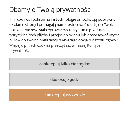
Dbamy o Twoją prywatność
Pliki cookies i pokrewne im technologie umożliwiają poprawne
działanie strony i pomagają nam dostosować ofertę do Twoich
potrzeb. Możesz zaakceptować wykorzystanie przez nas
wszystkich tych plików i przejść do sklepu lub dostosować użycie
plików do swoich preferencji, wybierając opcję "Dostosuj zgody".
Więcej o plikach cookies przeczytasz w naszej Polityce
prywatności.
zaakceptuj tylko niezbędne
dostosuj zgody
Czapka z daszkiem Double-Alpha
Shooting Cap
zaakceptuj wszystkie
69,00 zł
do koszyka