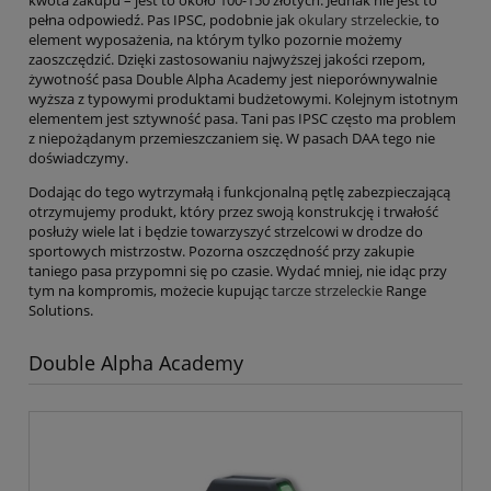
kwota zakupu – jest to około 100-150 złotych. Jednak nie jest to
pełna odpowiedź. Pas IPSC, podobnie jak
okulary strzeleckie
, to
element wyposażenia, na którym tylko pozornie możemy
zaoszczędzić. Dzięki zastosowaniu najwyższej jakości rzepom,
żywotność pasa Double Alpha Academy jest nieporównywalnie
wyższa z typowymi produktami budżetowymi. Kolejnym istotnym
elementem jest sztywność pasa. Tani pas IPSC często ma problem
z niepożądanym przemieszczaniem się. W pasach DAA tego nie
doświadczymy.
Dodając do tego wytrzymałą i funkcjonalną pętlę zabezpieczającą
otrzymujemy produkt, który przez swoją konstrukcję i trwałość
posłuży wiele lat i będzie towarzyszyć strzelcowi w drodze do
sportowych mistrzostw. Pozorna oszczędność przy zakupie
taniego pasa przypomni się po czasie. Wydać mniej, nie idąc przy
tym na kompromis, możecie kupując
tarcze strzeleckie
Range
Solutions.
Double Alpha Academy