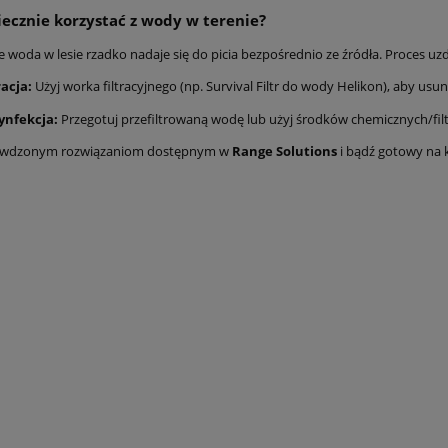
iecznie korzystać z wody w terenie?
e woda w lesie rzadko nadaje się do picia bezpośrednio ze źródła. Proces u
racja:
Użyj worka filtracyjnego (np. Survival Filtr do wody Helikon), aby usun
ynfekcja:
Przegotuj przefiltrowaną wodę lub użyj środków chemicznych/filt
rawdzonym rozwiązaniom dostępnym w
Range Solutions
i bądź gotowy na 