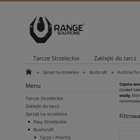
Tarcze Strzeleckie
Zaklejki do tarcz
»
»
»
Sprzęt na strzelnice
Bushcraft
Kuchnia Tur
Czysta wo
Menu
działań tak
wody
,
któr
Tarcze Strzeleckie
renomowan
Zaklejki do tarcz
Sprzęt na strzelnice
Filtrow
Pasy Strzeleckie
Bushcraft
Tarpy i Poncha