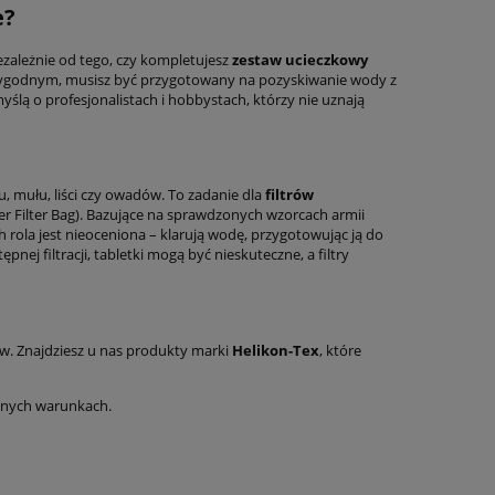
e?
zależnie od tego, czy kompletujesz
zestaw ucieczkowy
przygodnym, musisz być przygotowany na pozyskiwanie wody z
ślą o profesjonalistach i hobbystach, którzy nie uznają
, mułu, liści czy owadów. To zadanie dla
filtrów
ter Filter Bag). Bazujące na sprawdzonych wzorcach armii
ch rola jest nieoceniona – klarują wodę, przygotowując ją do
nej filtracji, tabletki mogą być nieskuteczne, a filtry
ów. Znajdziesz u nas produkty marki
Helikon-Tex
, które
dnych warunkach.