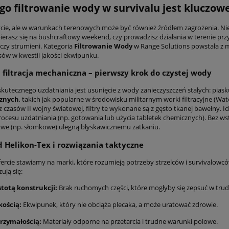
go filtrowanie wody w survivalu jest kluczow
cie, ale w warunkach terenowych może być również źródłem zagrożenia. Nie
bierasz się na bushcraftowy weekend, czy prowadzisz działania w terenie 
r czy strumieni. Kategoria
Filtrowanie Wody
w Range Solutions powstała z my
w w kwestii jakości ekwipunku.
filtracja mechaniczna – pierwszy krok do czystej wody
kutecznego uzdatniania jest usunięcie z wody zanieczyszczeń stałych: piasku
znych
, takich jak popularne w środowisku militarnym worki filtracyjne (Wa
 z czasów II wojny światowej, filtry te wykonane są z gęsto tkanej bawełny. I
ocesu uzdatniania (np. gotowania lub użycia tabletek chemicznych). Bez wstęp
e (np. słomkowe) ulegną błyskawicznemu zatkaniu.
d Helikon-Tex i rozwiązania taktyczne
fercie stawiamy na marki, które rozumieją potrzeby strzelców i survivalowc
ują się:
stotą konstrukcji:
Brak ruchomych części, które mogłyby się zepsuć w tru
kością:
Ekwipunek, który nie obciąża plecaka, a może uratować zdrowie.
rzymałością:
Materiały odporne na przetarcia i trudne warunki polowe.