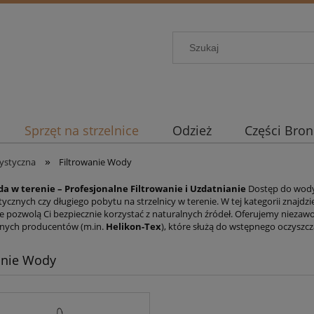
Sprzęt na strzelnice
Odzież
Części Bron
»
ystyczna
Filtrowanie Wody
da w terenie – Profesjonalne Filtrowanie i Uzdatnianie
Dostęp do wody 
tycznych czy długiego pobytu na strzelnicy w terenie.
W tej kategorii znajd
e pozwolą Ci bezpiecznie korzystać z naturalnych źródeł.
Oferujemy niezawo
ych producentów (m.
in.
Helikon-Tex
),
które służą do wstępnego oczyszcz
anie Wody