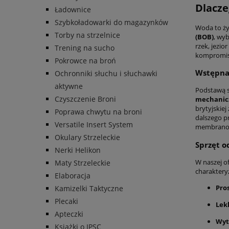
Dlacze
Ładownice
Szybkoładowarki do magazynków
Woda to ży
Torby na strzelnice
(BOB)
, wy
rzek, jezio
Trening na sucho
kompromisó
Pokrowce na broń
Wstępna 
Ochronniki słuchu i słuchawki
aktywne
Podstawą s
Czyszczenie Broni
mechanic
brytyjskiej
Poprawa chwytu na broni
dalszego pr
Versatile Insert System
membranow
Okulary Strzeleckie
Sprzęt o
Nerki Helikon
W naszej o
Maty Strzeleckie
charakteryz
Elaboracja
Pro
Kamizelki Taktyczne
Plecaki
Lek
Apteczki
Wyt
Książki o IPSC