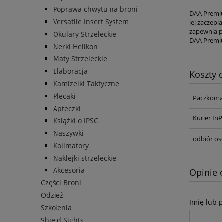
Poprawa chwytu na broni
DAA Premiu
Versatile Insert System
jej zaczep
zapewnia p
Okulary Strzeleckie
DAA Premi
Nerki Helikon
Maty Strzeleckie
Elaboracja
Koszty
Kamizelki Taktyczne
Plecaki
Paczkoma
Apteczki
Kurier In
Książki o IPSC
Naszywki
odbiór os
Kolimatory
Naklejki strzeleckie
Akcesoria
Opinie 
Części Broni
Odzież
Imię lub 
Szkolenia
Shield Sights