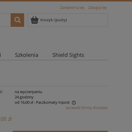
Zarejestruj się
Zaloguj się
Koszyk:
(pusty)
i
Szkolenia
Shield Sights
ć:
na wyczerpaniu
:
24 godziny
od 16,00 zł
- Paczkomaty Inpost
sprawdź formy dostawy
na nie zawiera ewentualnych kosztów
,00 zł
atności