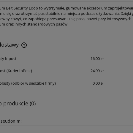
m Belt Security Loop to wytrzymałe, gumowane akcesorium zaprojektowane
ianiu się oraz utrzymać pas stabilnie na miejscu podczas użytkowania. Dzię
ewny chwyt, co zapobiega przesuwaniu się pasa, nawet przy intensywnych 
um oraz innych standardowych pasów.
 dostawy
ty Inpost
16,00 zł
Cena nie zawiera ewentualnych kosztów
płatności
Post
(Kurier InPost)
24,99 zł
obisty
(odbiór w siedzibie firmy)
0,00 zł
o produkcie (0)
pseudonim: