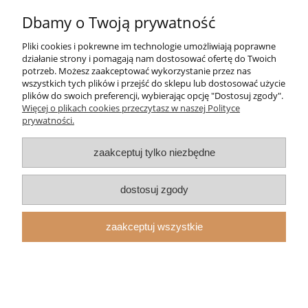
Dbamy o Twoją prywatność
do koszyka
Pliki cookies i pokrewne im technologie umożliwiają poprawne
działanie strony i pomagają nam dostosować ofertę do Twoich
potrzeb. Możesz zaakceptować wykorzystanie przez nas
promocja
wszystkich tych plików i przejść do sklepu lub dostosować użycie
plików do swoich preferencji, wybierając opcję "Dostosuj zgody".
Więcej o plikach cookies przeczytasz w naszej Polityce
prywatności.
zaakceptuj tylko niezbędne
dostosuj zgody
zaakceptuj wszystkie
Chest Pack Numbat - Cimson Sky / Black