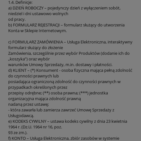
1.4. Definicje:
a) DZIEŃ ROBOCZY – pojedynczy dzień z wyłączeniem sobót,
niedziel i dni ustawowo wolnych
od pracy.
b) FORMULARZ REJESTRACJI – formularz służący do utworzenia
Konta w Sklepie Internetowym.
c) FORMULARZ ZAMÓWIENIA – Usługa Elektroniczna, interaktywny
formularz służący do złożenie
Zamówienia, szczególnie przez wybór Produktów (dodanie ich do
„koszyka”) oraz wybór
warunków Umowy Sprzedaży, m.in. dostawy i płatności.
d) KLIENT – (*) Konsument - osoba fizyczna mająca pełną zdolność
do czynności prawnych lub
posiadająca ograniczoną zdolność do czynności prawnych w
przypadkach określonych przez
przepisy odrębne; (**) osoba prawna; (***) jednostka
organizacyjna mająca zdolność prawną
nadaną przez ustawę;
- która zawarła lub zamierza zawrzeć Umowę Sprzedaży z
Usługodawcą.
e) KODEKS CYWILNY – ustawa kodeks cywilny z dnia 23 kwietnia
1964 r. (Dz.U. 1964 nr 16, poz.
93 ze zm.).
f) KONTO – Usługa Elektroniczna, zbiór zasobów w systemie