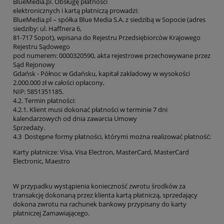
BlueMedia.pl. Obsługę płatności
elektronicznych i kartą płatniczą prowadzi:
BlueMedia.pl – spółka Blue Media S.A. z siedzibą w Sopocie (adres
siedziby: ul. Haffnera 6,
81-717 Sopot), wpisana do Rejestru Przedsiębiorców Krajowego
Rejestru Sądowego
pod numerem: 0000320590, akta rejestrowe przechowywane przez
Sąd Rejonowy
Gdańsk - Północ w Gdańsku, kapitał zakładowy w wysokości
2.000.000 zł w całości opłacony,
NIP: 5851351185.
4.2. Termin płatności:
4.2.1. Klient musi dokonać płatności w terminie 7 dni
kalendarzowych od dnia zawarcia Umowy
Sprzedaży.
4.3 Dostępne formy płatności, którymi można realizować płatność:
Karty płatnicze: Visa, Visa Electron, MasterCard, MasterCard
Electronic, Maestro
W przypadku wystąpienia konieczność zwrotu środków za
transakcję dokonaną przez klienta kartą płatniczą, sprzedający
dokona zwrotu na rachunek bankowy przypisany do karty
płatniczej Zamawiającego.