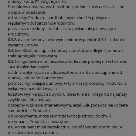
umowy, która: (*) obejmuje kilka
Produktów dostarczanych osobno, partiami lub w częściach – od
objęcia w posiadanie
ostatniego Produktu, partii lub części albo (**) polega na
regularnym dostarczaniu Produktów
przez czas określony – od objęcia w posiadanie pierwszego z
Produktów;
8.3.2. dla umów innych niż wymienione w punkcie 8.3.1 – od dnia
zawarcia umowy.
8.4. Jeśli Klient odstąpi od umowy zawartej na odległość, umowę
traktuje się jako niezawartą.
8.5. Usługodawca musi niezwłocznie, lecz nie później niż w terminie
14 dni kalendarzowych
od dnia wpłynięcia oświadczenia Konsumenta o odstąpieniu od
umowy, oddać Konsumentowi
płatności wynikające z umowy, w tym koszty dostawy Produktu (z
wyłączeniem dodatkowych
kosztów wynikających z wyboru przez Klienta innego niż najtańszy
zwykły sposób dostawy
dostępny w Sklepie Internetowym). Jeżeli Usługodawca nie odbiera
samodzielnie Produktu
od Konsumenta, może zamrozić zwrot płatności do chwili
otrzymania Produktu z powrotem.
8.6. Konsument musi niezwłocznie, nie później niż w terminie 14
dni kalendarzowych od dnia