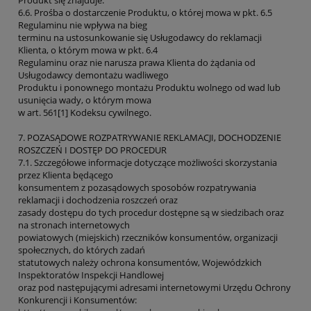
6.6. Prośba o dostarczenie Produktu, o której mowa w pkt. 6.5
Regulaminu nie wpływa na bieg
terminu na ustosunkowanie się Usługodawcy do reklamacji
Klienta, o którym mowa w pkt. 6.4
Regulaminu oraz nie narusza prawa Klienta do żądania od
Usługodawcy demontażu wadliwego
Produktu i ponownego montażu Produktu wolnego od wad lub
usunięcia wady, o którym mowa
w art. 561[1] Kodeksu cywilnego.
7. POZASĄDOWE ROZPATRYWANIE REKLAMACJI, DOCHODZENIE
ROSZCZEŃ I DOSTĘP DO PROCEDUR
7.1. Szczegółowe informacje dotyczące możliwości skorzystania
przez Klienta będącego
konsumentem z pozasądowych sposobów rozpatrywania
reklamacji i dochodzenia roszczeń oraz
zasady dostępu do tych procedur dostępne są w siedzibach oraz
na stronach internetowych
powiatowych (miejskich) rzeczników konsumentów, organizacji
społecznych, do których zadań
statutowych należy ochrona konsumentów, Wojewódzkich
Inspektoratów Inspekcji Handlowej
oraz pod następującymi adresami internetowymi Urzędu Ochrony
Konkurencji i Konsumentów: