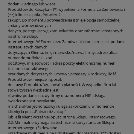
dodaniu jednego lub więcej
Produktów do Koszyka – (*) wypełnienia Formularza Zamówienia i
(**) kliknięcia pola „Potwierdź
zakup”. Do momentu potwierdzenia istnieje opcja samodzielnej
zmiany wprowadzanych
danych, postępując wg komunikatów oraz informacji dostępnych
na stronie Sklepu
Internetowego. W Formularzu Zamówienia konieczne jest podanie
następujących danych
dotyczących Klienta: imię i nazwisko/nazwa firmy, adres (ulica,
numer domu/lokalu, kod
pocztowy, miejscowość), adres poczty elektronicznej, numer
telefonu kontaktowego
oraz danych dotyczących Umowy Sprzedaży: Produkt/y, ilość
Produktu/ów, miejsce i sposób
dostawy Produktu/ów, sposób płatności. W wypadku firm lub
stowarzyszeń niezbędne jest
również podanie nazwy firmy oraz numeru NIP. Usługa
świadczona jest bezpłatnie,
ma charakter jednorazowy i ulega zakończeniu w momencie
kliknięcia pola „Potwierdź zakup”
lub jeśli Klient wcześniej opuści stronę Sklepu Internetowego.
2.2. Minimalne wymagania techniczne korzystania ze Sklepu
Internetowego: (*) dowolne
urządzenie multimedialne z dostępem do Internetu; (**) dostęp