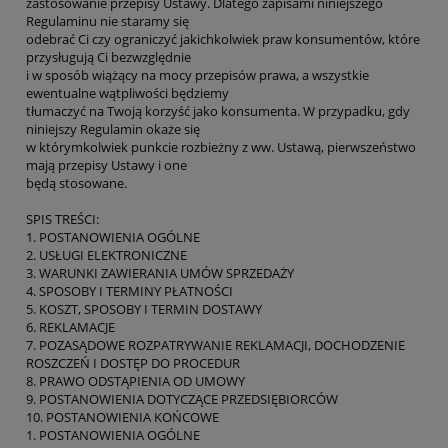
zastosowanie przepisy Ustawy. Dlatego zapisami niniejszego
Regulaminu nie staramy się
odebrać Ci czy ograniczyć jakichkolwiek praw konsumentów, które
przysługują Ci bezwzględnie
i w sposób wiążący na mocy przepisów prawa, a wszystkie
ewentualne wątpliwości będziemy
tłumaczyć na Twoją korzyść jako konsumenta. W przypadku, gdy
niniejszy Regulamin okaże się
w którymkolwiek punkcie rozbieżny z ww. Ustawą, pierwszeństwo
mają przepisy Ustawy i one
będą stosowane.
SPIS TREŚCI:
1. POSTANOWIENIA OGÓLNE
2. USŁUGI ELEKTRONICZNE
3. WARUNKI ZAWIERANIA UMÓW SPRZEDAŻY
4. SPOSOBY I TERMINY PŁATNOŚCI
5. KOSZT, SPOSOBY I TERMIN DOSTAWY
6. REKLAMACJE
7. POZASĄDOWE ROZPATRYWANIE REKLAMACJI, DOCHODZENIE
ROSZCZEŃ I DOSTĘP DO PROCEDUR
8. PRAWO ODSTĄPIENIA OD UMOWY
9. POSTANOWIENIA DOTYCZĄCE PRZEDSIĘBIORCÓW
10. POSTANOWIENIA KOŃCOWE
1. POSTANOWIENIA OGÓLNE