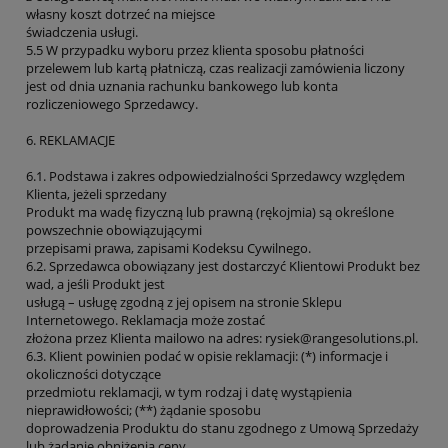
własny koszt dotrzeć na miejsce
świadczenia usługi.
5.5 W przypadku wyboru przez klienta sposobu płatności
przelewem lub kartą płatniczą, czas realizacji zamówienia liczony
jest od dnia uznania rachunku bankowego lub konta
rozliczeniowego Sprzedawcy.
6. REKLAMACJE
6.1. Podstawa i zakres odpowiedzialności Sprzedawcy względem
Klienta, jeżeli sprzedany
Produkt ma wadę fizyczną lub prawną (rękojmia) są określone
powszechnie obowiązującymi
przepisami prawa, zapisami Kodeksu Cywilnego.
6.2. Sprzedawca obowiązany jest dostarczyć Klientowi Produkt bez
wad, a jeśli Produkt jest
usługą – usługę zgodną z jej opisem na stronie Sklepu
Internetowego. Reklamacja może zostać
złożona przez Klienta mailowo na adres: rysiek@rangesolutions.pl.
6.3. Klient powinien podać w opisie reklamacji: (*) informacje i
okoliczności dotyczące
przedmiotu reklamacji, w tym rodzaj i datę wystąpienia
nieprawidłowości; (**) żądanie sposobu
doprowadzenia Produktu do stanu zgodnego z Umową Sprzedaży
lub żądanie obniżenia ceny