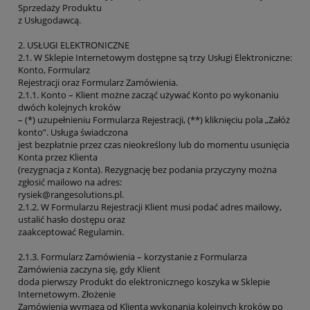
Sprzedaży Produktu
z Usługodawcą.
2. USŁUGI ELEKTRONICZNE
2.1. W Sklepie Internetowym dostępne są trzy Usługi Elektroniczne:
Konto, Formularz
Rejestracji oraz Formularz Zamówienia.
2.1.1. Konto – Klient możne zacząć używać Konto po wykonaniu
dwóch kolejnych kroków
– (*) uzupełnieniu Formularza Rejestracji, (**) kliknięciu pola „Załóż
konto”. Usługa świadczona
jest bezpłatnie przez czas nieokreślony lub do momentu usunięcia
Konta przez Klienta
(rezygnacja z Konta). Rezygnację bez podania przyczyny można
zgłosić mailowo na adres:
rysiek@rangesolutions.pl.
2.1.2. W Formularzu Rejestracji Klient musi podać adres mailowy,
ustalić hasło dostępu oraz
zaakceptować Regulamin.
2.1.3. Formularz Zamówienia – korzystanie z Formularza
Zamówienia zaczyna się, gdy Klient
doda pierwszy Produkt do elektronicznego koszyka w Sklepie
Internetowym. Złożenie
Zamówienia wymaga od Klienta wykonania kolejnych kroków po