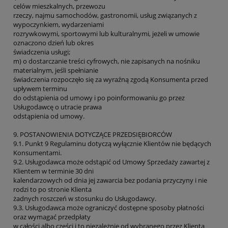
celów mieszkalnych, przewozu
rzeczy, najmu samochodów, gastronomii, usług związanych z
wypoczynkiem, wydarzeniami
rozrywkowymi, sportowymi lub kulturalnymi, jeżeli w umowie
oznaczono dzień lub okres
świadczenia usługi;
m) o dostarczanie treści cyfrowych, nie zapisanych na nośniku
materialnym, jeśli spełnianie
świadczenia rozpoczęło się za wyraźną zgodą Konsumenta przed
upływem terminu
do odstąpienia od umowy i po poinformowaniu go przez
Usługodawcę o utracie prawa
odstąpienia od umowy.
9. POSTANOWIENIA DOTYCZĄCE PRZEDSIĘBIORCÓW
9.1. Punkt 9 Regulaminu dotyczą wyłącznie Klientów nie będących
Konsumentami.
9.2. Usługodawca może odstąpić od Umowy Sprzedaży zawartej z
Klientem w terminie 30 dni
kalendarzowych od dnia jej zawarcia bez podania przyczyny i nie
rodzi to po stronie Klienta
żadnych roszczeń w stosunku do Usługodawcy.
9.3. Usługodawca może ograniczyć dostępne sposoby płatności
oraz wymagać przedpłaty
w całości albo części i to niezależnie od wybranego przez Klienta