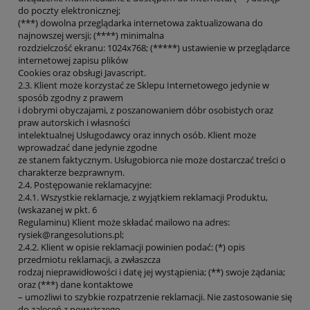
do poczty elektronicznej;
(***) dowolna przeglądarka internetowa zaktualizowana do
najnowszej wersji; (****) minimalna
rozdzielczość ekranu: 1024x768; (*****) ustawienie w przeglądarce
internetowej zapisu plików
Cookies oraz obsługi Javascript.
2.3. Klient może korzystać ze Sklepu Internetowego jedynie w
sposób zgodny z prawem
i dobrymi obyczajami, z poszanowaniem dóbr osobistych oraz
praw autorskich i własności
intelektualnej Usługodawcy oraz innych osób. Klient może
wprowadzać dane jedynie zgodne
ze stanem faktycznym. Usługobiorca nie może dostarczać treści o
charakterze bezprawnym.
2.4. Postępowanie reklamacyjne:
2.4.1. Wszystkie reklamacje, z wyjątkiem reklamacji Produktu,
(wskazanej w pkt. 6
Regulaminu) Klient może składać mailowo na adres:
rysiek@rangesolutions.pl;
2.4.2. Klient w opisie reklamacji powinien podać: (*) opis
przedmiotu reklamacji, a zwłaszcza
rodzaj nieprawidłowości i datę jej wystąpienia; (**) swoje żądania;
oraz (***) dane kontaktowe
– umożliwi to szybkie rozpatrzenie reklamacji. Nie zastosowanie się
do zaleceń z powyższego