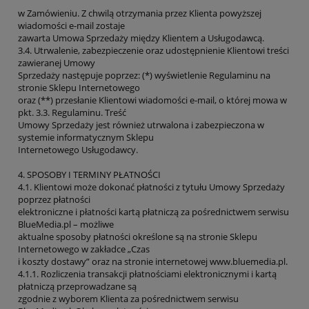
w Zamówieniu. Z chwilą otrzymania przez Klienta powyższej
wiadomości e-mail zostaje
zawarta Umowa Sprzedaży między Klientem a Usługodawcą.
3.4. Utrwalenie, zabezpieczenie oraz udostępnienie Klientowi treści
zawieranej Umowy
Sprzedaży następuje poprzez: (*) wyświetlenie Regulaminu na
stronie Sklepu Internetowego
oraz (**) przesłanie Klientowi wiadomości e-mail, o której mowa w
pkt. 3.3. Regulaminu. Treść
Umowy Sprzedaży jest również utrwalona i zabezpieczona w
systemie informatycznym Sklepu
Internetowego Usługodawcy.
4. SPOSOBY I TERMINY PŁATNOŚCI
4.1. Klientowi może dokonać płatności z tytułu Umowy Sprzedaży
poprzez płatności
elektroniczne i płatności kartą płatniczą za pośrednictwem serwisu
BlueMedia.pl – możliwe
aktualne sposoby płatności określone są na stronie Sklepu
Internetowego w zakładce „Czas
i koszty dostawy” oraz na stronie internetowej www.bluemedia.pl.
4.1.1. Rozliczenia transakcji płatnościami elektronicznymi i kartą
płatniczą przeprowadzane są
zgodnie z wyborem Klienta za pośrednictwem serwisu