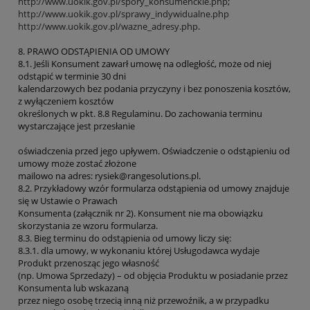
http://www.uokik.gov.pl/spory_konsumenckie.php
;
http://www.uokik.gov.pl/sprawy_indywidualne.php
http://www.uokik.gov.pl/wazne_adresy.php
.
8. PRAWO ODSTĄPIENIA OD UMOWY
8.1. Jeśli Konsument zawarł umowę na odległość, może od niej
odstąpić w terminie 30 dni
kalendarzowych bez podania przyczyny i bez ponoszenia kosztów,
z wyłączeniem kosztów
określonych w pkt. 8.8 Regulaminu. Do zachowania terminu
wystarczające jest przesłanie
oświadczenia przed jego upływem. Oświadczenie o odstąpieniu od
umowy może zostać złożone
mailowo na adres: rysiek@rangesolutions.pl.
8.2. Przykładowy wzór formularza odstąpienia od umowy znajduje
się w Ustawie o Prawach
Konsumenta (załącznik nr 2). Konsument nie ma obowiązku
skorzystania ze wzoru formularza.
8.3. Bieg terminu do odstąpienia od umowy liczy się:
8.3.1. dla umowy, w wykonaniu której Usługodawca wydaje
Produkt przenosząc jego własność
(np. Umowa Sprzedaży) – od objęcia Produktu w posiadanie przez
Konsumenta lub wskazaną
przez niego osobę trzecią inną niż przewoźnik, a w przypadku