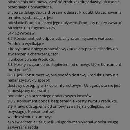
odstąpienia od umowy, zwrócić Produkt Usługodawcy lub osobie
przez niego upoważnionej,
chyba że Usługodawca chce sam odebrać Produkt. Do zachowania
terminu wystarczające jest
odesłanie Produktu przed jego upływem. Produkty należy zwracać
na adres: ul. Długosza 59-75,
51-162 Wrocław.
8.7. Konsument jest odpowiedzialny za zmniejszenie wartości
Produktu wynikające
z korzystania z niego w sposób wykraczający poza niezbędny do
stwierdzenia charakteru, cech
i funkcjonowania Produktu.
8.8. Koszty związane z odstąpieniem od umowy, które Konsument
musi ponieść:
8.8.1. Jeśli Konsument wybrał sposób dostawy Produktu inny niż
najtańszy zwykły sposób
dostawy dostępny w Sklepie Internetowym, Usługodawca nie jest
zobowiązany do zwrotu
poniesionych przez niego dodatkowych kosztów.
8.8.2. Konsument ponosi bezpośrednie koszty zwrotu Produktu.
8.9. Prawo odstąpienia od umowy zawartej na odległość nie
przysługuje Konsumentowi
w odniesieniu do umowy:
a) o świadczenie usług, jeśli Usługodawca wykonał w pełni usługę
za wyraźną zgodą