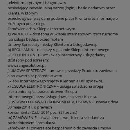
teleinformatycznym Usługodawcy
posiadający indywidualną nazwę (login) i hasło nadanym przez
Klienta, w którym
przechowywane są dane podane przez Klienta oraz informacje o
złożonych przez niego
Zamówieniach w Sklepie Internetowym.
g) PRODUKT – dostępna w Sklepie Internetowym rzecz ruchoma
lub usługa będąca przedmiotem
Umowy Sprzedaży między Klientem a Usługodawcą.
h) REGULAMIN – niniejszy regulamin Sklepu Internetowego.
i) SKLEP INTERNETOWY - sklep internetowy Usługodawcy
dostępny pod adresem:
www.rangesolution.pl.
j) UMOWA SPRZEDAŻY – umowa sprzedaży Produktu zawierana
albo zawarta za pośrednictwem
Sklepu Internetowego między Klientem a Usługodawcą.
k) USŁUGA ELEKTRONICZNA – usługa świadczona drogą
elektroniczną (za pośrednictwem Sklepu
Internetowego) przez Usługodawcę na rzecz Klienta.
l) USTAWA O PRAWACH KONSUMENTA, USTAWA – ustawa z dnia
30 maja 2014 r. o prawach
konsumenta (Dz.U. 2014 poz. 827 ze zm.)
m) ZAMÓWIENIE - oświadczenie woli Klienta składane za
pośrednictwem Formularza
Zamówienia i zmierzające bezpośrednio do zawarcia Umowy