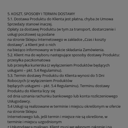
5. KOSZT, SPOSOBY I TERMIN DOSTAWY
5.1. Dostawa Produktu do Klienta jest płatna, chyba że Umowa
Sprzedaży stanowi inaczej.
Opłaty za dostawę Produktu (w tym za transport, dostarczenie i
usługi pocztowe) są podane
na stronie Sklepu Internetowego w zakładce „Czas i koszty
dostawy”, a Klient jest o nich
na bieżąco informowany w trakcie składania Zamówienia.
5.2. Klient ma do wyboru następujące sposoby dostawy Produktu:
przesyłka paczkomatowa
lub przesyłka kurierska (z wyłączeniem Produktów będących
usługami – pkt. 5.4 Regulaminu).
5.3. Termin dostawy Produktu do Klienta wynosi do 5 Dni
Roboczych (z wyłączeniem Produktów
będących usługami – pkt. 5.4 Regulaminu). Terminu dostawy
Produktu do Klienta liczy się
od dnia uznania rachunku bankowego lub konta rozliczeniowego
Usługodawcy.
5.4 Usługi są realizowane w terminie i miejscu określonym w ofercie
na stronie Sklepu
Internetowego lub, jeśli termin i miejsce nie są określone, w
terminie i miejscu uzgodnionym
z Usługodawcą mailowo. Klient musi we własnym zakresie i na