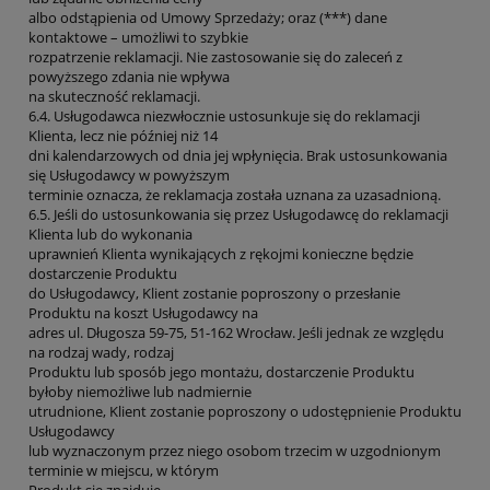
albo odstąpienia od Umowy Sprzedaży; oraz (***) dane
kontaktowe – umożliwi to szybkie
rozpatrzenie reklamacji. Nie zastosowanie się do zaleceń z
powyższego zdania nie wpływa
na skuteczność reklamacji.
6.4. Usługodawca niezwłocznie ustosunkuje się do reklamacji
Klienta, lecz nie później niż 14
dni kalendarzowych od dnia jej wpłynięcia. Brak ustosunkowania
się Usługodawcy w powyższym
terminie oznacza, że reklamacja została uznana za uzasadnioną.
6.5. Jeśli do ustosunkowania się przez Usługodawcę do reklamacji
Klienta lub do wykonania
uprawnień Klienta wynikających z rękojmi konieczne będzie
dostarczenie Produktu
do Usługodawcy, Klient zostanie poproszony o przesłanie
Produktu na koszt Usługodawcy na
adres ul. Długosza 59-75, 51-162 Wrocław. Jeśli jednak ze względu
na rodzaj wady, rodzaj
Produktu lub sposób jego montażu, dostarczenie Produktu
byłoby niemożliwe lub nadmiernie
utrudnione, Klient zostanie poproszony o udostępnienie Produktu
Usługodawcy
lub wyznaczonym przez niego osobom trzecim w uzgodnionym
terminie w miejscu, w którym
Produkt się znajduje.