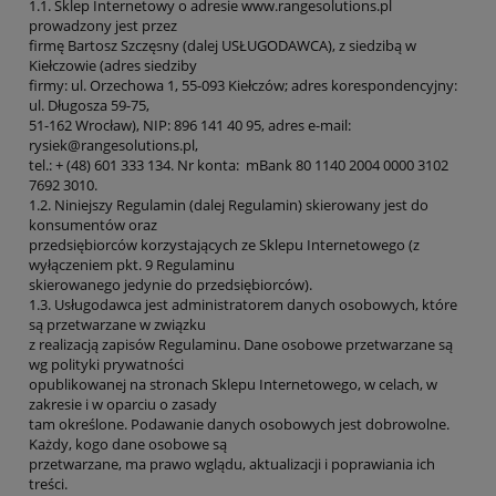
1.1. Sklep Internetowy o adresie www.rangesolutions.pl
prowadzony jest przez
firmę Bartosz Szczęsny (dalej USŁUGODAWCA), z siedzibą w
Kiełczowie (adres siedziby
firmy: ul. Orzechowa 1, 55-093 Kiełczów; adres korespondencyjny:
ul. Długosza 59-75,
51-162 Wrocław), NIP: 896 141 40 95, adres e-mail:
rysiek@rangesolutions.pl,
tel.: + (48) 601 333 134. Nr konta: mBank 80 1140 2004 0000 3102
7692 3010.
1.2. Niniejszy Regulamin (dalej Regulamin) skierowany jest do
konsumentów oraz
przedsiębiorców korzystających ze Sklepu Internetowego (z
wyłączeniem pkt. 9 Regulaminu
skierowanego jedynie do przedsiębiorców).
1.3. Usługodawca jest administratorem danych osobowych, które
są przetwarzane w związku
z realizacją zapisów Regulaminu. Dane osobowe przetwarzane są
wg polityki prywatności
opublikowanej na stronach Sklepu Internetowego, w celach, w
zakresie i w oparciu o zasady
tam określone. Podawanie danych osobowych jest dobrowolne.
Każdy, kogo dane osobowe są
przetwarzane, ma prawo wglądu, aktualizacji i poprawiania ich
treści.