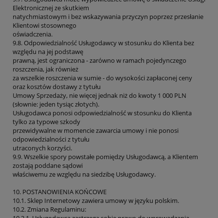
Elektronicznej ze skutkiem
natychmiastowym i bez wskazywania przyczyn poprzez przesłanie
Klientowi stosownego
oświadczenia.
9.8. Odpowiedzialność Usługodawcy w stosunku do Klienta bez
względu na jej podstawę
prawną, jest ograniczona - zarówno w ramach pojedynczego
roszczenia, jak również
za wszelkie roszczenia w sumie - do wysokości zapłaconej ceny
oraz kosztów dostawy z tytułu
Umowy Sprzedaży, nie więcej jednak niż do kwoty 1 000 PLN
(słownie: jeden tysiąc złotych).
Usługodawca ponosi odpowiedzialność w stosunku do Klienta
tylko za typowe szkody
przewidywalne w momencie zawarcia umowy i nie ponosi
odpowiedzialności z tytułu
utraconych korzyści.
9.9. Wszelkie spory powstałe pomiędzy Usługodawcą, a Klientem
zostają poddane sądowi
właściwemu ze względu na siedzibę Usługodawcy.
10. POSTANOWIENIA KOŃCOWE
10.1. Sklep Internetowy zawiera umowy w języku polskim.
10.2. Zmiana Regulaminu:
10.2.1. Usługodawca zastrzega sobie prawo do wprowadzania