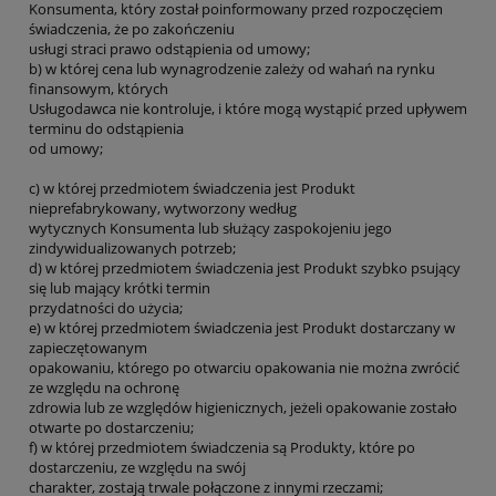
Konsumenta, który został poinformowany przed rozpoczęciem
świadczenia, że po zakończeniu
usługi straci prawo odstąpienia od umowy;
b) w której cena lub wynagrodzenie zależy od wahań na rynku
finansowym, których
Usługodawca nie kontroluje, i które mogą wystąpić przed upływem
terminu do odstąpienia
od umowy;
c) w której przedmiotem świadczenia jest Produkt
nieprefabrykowany, wytworzony według
wytycznych Konsumenta lub służący zaspokojeniu jego
zindywidualizowanych potrzeb;
d) w której przedmiotem świadczenia jest Produkt szybko psujący
się lub mający krótki termin
przydatności do użycia;
e) w której przedmiotem świadczenia jest Produkt dostarczany w
zapieczętowanym
opakowaniu, którego po otwarciu opakowania nie można zwrócić
ze względu na ochronę
zdrowia lub ze względów higienicznych, jeżeli opakowanie zostało
otwarte po dostarczeniu;
f) w której przedmiotem świadczenia są Produkty, które po
dostarczeniu, ze względu na swój
charakter, zostają trwale połączone z innymi rzeczami;