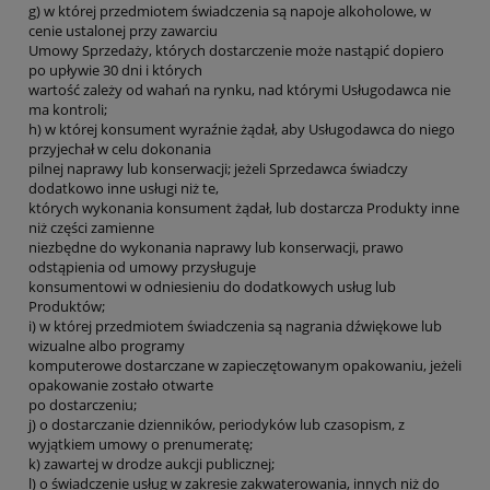
g) w której przedmiotem świadczenia są napoje alkoholowe, w
cenie ustalonej przy zawarciu
Umowy Sprzedaży, których dostarczenie może nastąpić dopiero
po upływie 30 dni i których
wartość zależy od wahań na rynku, nad którymi Usługodawca nie
ma kontroli;
h) w której konsument wyraźnie żądał, aby Usługodawca do niego
przyjechał w celu dokonania
pilnej naprawy lub konserwacji; jeżeli Sprzedawca świadczy
dodatkowo inne usługi niż te,
których wykonania konsument żądał, lub dostarcza Produkty inne
niż części zamienne
niezbędne do wykonania naprawy lub konserwacji, prawo
odstąpienia od umowy przysługuje
konsumentowi w odniesieniu do dodatkowych usług lub
Produktów;
i) w której przedmiotem świadczenia są nagrania dźwiękowe lub
wizualne albo programy
komputerowe dostarczane w zapieczętowanym opakowaniu, jeżeli
opakowanie zostało otwarte
po dostarczeniu;
j) o dostarczanie dzienników, periodyków lub czasopism, z
wyjątkiem umowy o prenumeratę;
k) zawartej w drodze aukcji publicznej;
l) o świadczenie usług w zakresie zakwaterowania, innych niż do