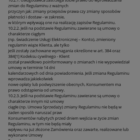
zmian do Regulaminu z ważnych
przyczyn jak: zmiany przepisów prawa czy zmiany sposobów
płatności i dostaw - w zakresie,
w którym wpływają one na realizację zapisów Regulaminu.
10.2.2. Jeśli na podstawie Regulaminu zawierane są umowy o
charakterze ciągłym
(np. świadczenie Usługi Elektronicznej – Konto), zmieniony
regulamin wiąże Klienta, ale tylko
jeśli zostały zachowane wymagania określone w art. 384 oraz
384[1] Kodeksu cywilnego - Klient
został prawidłowo poinformowany o zmianach i nie wypowiedział
umowy w terminie 14 dni
kalendarzowych od dnia powiadomienia. Jeśli zmiana Regulaminu
wprowadza jakiekolwiek
nowe opłaty lub podwyższenie obecnych, Konsumentem ma
prawo odstąpienia od umowy.
10.2.3. Jeśli na podstawie Regulaminu zawierane są umowy o
charakterze innym niż umowy
ciągłe (np. Umowa Sprzedaży) zmiany Regulaminu nie będą w
żaden sposób naruszać praw
Konsumentów nabytych przed dniem wejścia w życie zmian
Regulaminu, w tym nie będą miały
wpływu na już złożone Zamówienia oraz zawarte, realizowane lub
wykonane Umowy