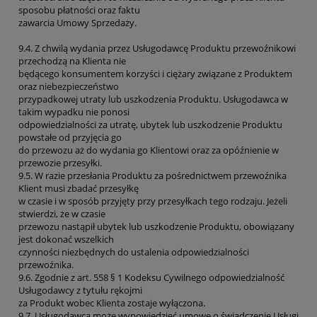
sposobu płatności oraz faktu
zawarcia Umowy Sprzedaży.
9.4. Z chwilą wydania przez Usługodawcę Produktu przewoźnikowi
przechodzą na Klienta nie
będącego konsumentem korzyści i ciężary związane z Produktem
oraz niebezpieczeństwo
przypadkowej utraty lub uszkodzenia Produktu. Usługodawca w
takim wypadku nie ponosi
odpowiedzialności za utratę, ubytek lub uszkodzenie Produktu
powstałe od przyjęcia go
do przewozu aż do wydania go Klientowi oraz za opóźnienie w
przewozie przesyłki.
9.5. W razie przesłania Produktu za pośrednictwem przewoźnika
Klient musi zbadać przesyłkę
w czasie i w sposób przyjęty przy przesyłkach tego rodzaju. Jeżeli
stwierdzi, że w czasie
przewozu nastąpił ubytek lub uszkodzenie Produktu, obowiązany
jest dokonać wszelkich
czynności niezbędnych do ustalenia odpowiedzialności
przewoźnika.
9.6. Zgodnie z art. 558 § 1 Kodeksu Cywilnego odpowiedzialność
Usługodawcy z tytułu rękojmi
za Produkt wobec Klienta zostaje wyłączona.
9.7. Usługodawca może wypowiedzieć umowę o świadczenie Usługi