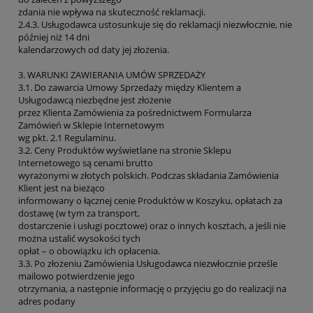
zdania nie wpływa na skuteczność reklamacji.
2.4.3. Usługodawca ustosunkuje się do reklamacji niezwłocznie, nie
później niż 14 dni
kalendarzowych od daty jej złożenia.
3. WARUNKI ZAWIERANIA UMÓW SPRZEDAŻY
3.1. Do zawarcia Umowy Sprzedaży między Klientem a
Usługodawcą niezbędne jest złożenie
przez Klienta Zamówienia za pośrednictwem Formularza
Zamówień w Sklepie Internetowym
wg pkt. 2.1 Regulaminu.
3.2. Ceny Produktów wyświetlane na stronie Sklepu
Internetowego są cenami brutto
wyrażonymi w złotych polskich. Podczas składania Zamówienia
Klient jest na bieżąco
informowany o łącznej cenie Produktów w Koszyku, opłatach za
dostawę (w tym za transport,
dostarczenie i usługi pocztowe) oraz o innych kosztach, a jeśli nie
można ustalić wysokości tych
opłat – o obowiązku ich opłacenia.
3.3. Po złożeniu Zamówienia Usługodawca niezwłocznie prześle
mailowo potwierdzenie jego
otrzymania, a następnie informację o przyjęciu go do realizacji na
adres podany