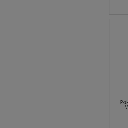
Pok
W