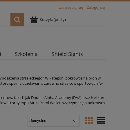
Zarejestruj się
Zaloguj się
Koszyk:
(pusty)
i
Szkolenia
Shield Sights
posażenia strzeleckiego?
W kategorii pokrowce na broń w
które spełnią oczekiwania zarówno strzelców sportowych (w
ucentów,
takich jak Double Alpha Academy (DAA) oraz Helikon-
wej torby typu Multi Pistol Wallet,
wytrzymałego pokrowca