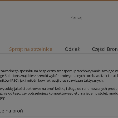
Sprzęt na strzelnice
Odzież
Części Bron
ezawodnego sposobu na bezpieczny transport i przechowywanie swojego wy
nge Solutions znajdziesz szeroki wybór profesjonalnych toreb,
walizek i etui,
ników IPSC),
jak i miłośników rekreacji oraz rozwiązań taktycznych.
wysokiej jakości pokrowce na broń krótką i długą od renomowanych prod
eżnie od tego,
czy potrzebujesz kompaktowego etui na jeden pistolet,
moduło
(np.
ce na broń