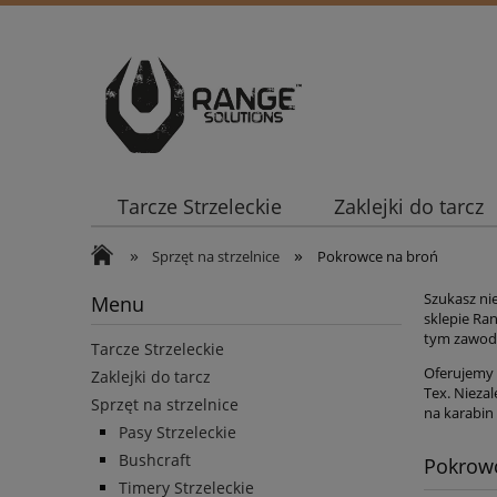
Tarcze Strzeleckie
Zaklejki do tarcz
»
»
Sprzęt na strzelnice
Pokrowce na broń
Szukasz ni
Menu
sklepie Ra
tym zawod
Tarcze Strzeleckie
Oferujemy 
Zaklejki do tarcz
Tex.
Niezal
Sprzęt na strzelnice
na karabin 
Pasy Strzeleckie
Bushcraft
Pokrow
Timery Strzeleckie