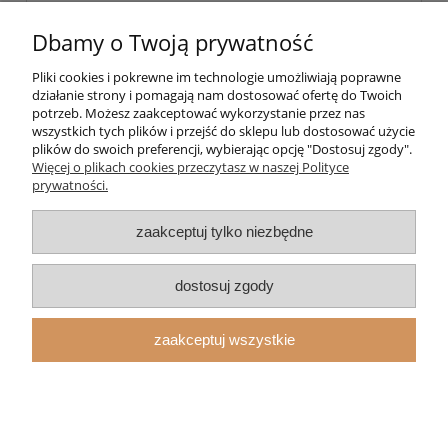
Dbamy o Twoją prywatność
Pliki cookies i pokrewne im technologie umożliwiają poprawne
działanie strony i pomagają nam dostosować ofertę do Twoich
potrzeb. Możesz zaakceptować wykorzystanie przez nas
wszystkich tych plików i przejść do sklepu lub dostosować użycie
plików do swoich preferencji, wybierając opcję "Dostosuj zgody".
Pomoc
Więcej o plikach cookies przeczytasz w naszej Polityce
prywatności.
Moje konto
zaakceptuj tylko niezbędne
Strefa Klienta
dostosuj zgody
Informacje
zaakceptuj wszystkie
O nas
pokaż pełną wersję strony
Sklep internetowy Shoper.pl