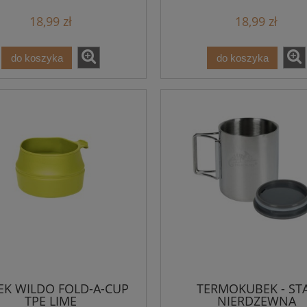
18,99 zł
18,99 zł
do koszyka
do koszyka
EK WILDO FOLD-A-CUP
TERMOKUBEK - ST
TPE LIME
NIERDZEWNA