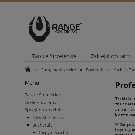
Tarcze Strzeleckie
Zaklejki do tarcz
»
»
»
Sprzęt na strzelnice
Bushcraft
Kuchnia Tur
Menu
Prof
Tarcze Strzeleckie
Treść:
Komp
Zaklejki do tarcz
znajdziesz
aluminiowe
Sprzęt na strzelnice
kieszeni ca
Pasy Strzeleckie
W Range So
Bushcraft
tego, czy 
Tarpy i Poncha
zawiedzie.