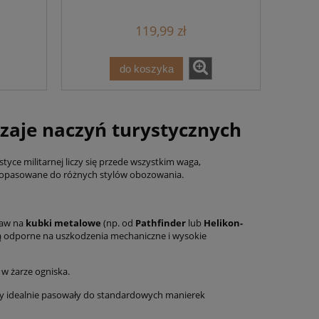
119,99 zł
do koszyka
dzaje naczyń turystycznych
yce militarnej liczy się przede wszystkim waga,
a dopasowane do różnych stylów obozowania.
staw na
kubki metalowe
(np. od
Pathfinder
lub
Helikon-
są odporne na uszkodzenia mechaniczne i wysokie
w żarze ogniska.
aby idealnie pasowały do standardowych manierek