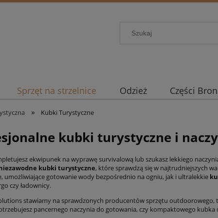
Sprzęt na strzelnice
Odzież
Części Bron
»
ystyczna
Kubki Turystyczne
esjonalne kubki turystyczne i nacz
letujesz ekwipunek na wyprawę survivalową lub szukasz lekkiego naczynia n
niezawodne kubki turystyczne
, które sprawdzą się w najtrudniejszych
, umożliwiające gotowanie wody bezpośrednio na ogniu, jak i ultralekkie
ku
rgo czy ładownicy.
lutions stawiamy na sprawdzonych producentów sprzętu outdoorowego, t
potrzebujesz pancernego naczynia do gotowania, czy kompaktowego kubka do s