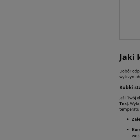
Jaki
Dobór odpo
wytrzymało
Kubki st
Jeśli Twój 
Tex
). Wyk
temperatur
Zale
Kom
wojs