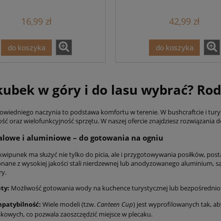
16,99 zł
42,99 zł
do koszyka
do koszyka
 kubek w góry i do lasu wybrać? Ro
wiedniego naczynia to podstawa komfortu w terenie. W bushcraftcie i turyst
ść oraz wielofunkcyjność sprzętu. W naszej ofercie znajdziesz rozwiązani
alowe i aluminiowe – do gotowania na ogniu
ekwipunek ma służyć nie tylko do picia, ale i przygotowywania posiłków, po
onane z wysokiej jakości stali nierdzewnej lub anodyzowanego aluminium, 
y.
ty:
Możliwość gotowania wody na kuchence turystycznej lub bezpośrednio 
patybilność:
Wiele modeli (tzw.
Canteen Cup
) jest wyprofilowanych tak, 
kowych, co pozwala zaoszczędzić miejsce w plecaku.