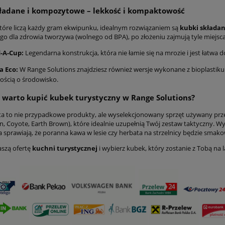
ładane i kompozytowe – lekkość i kompaktowość
które liczą każdy gram ekwipunku, idealnym rozwiązaniem są
kubki składa
go dla zdrowia tworzywa (wolnego od BPA), po złożeniu zajmują tyle miejsca
d-A-Cup:
Legendarna konstrukcja, która nie łamie się na mrozie i jest łatwa 
a Eco:
W Range Solutions znajdziesz również wersje wykonane z bioplastiku 
ością o środowisko.
 warto kupić kubek turystyczny w Range Solutions?
ta to nie przypadkowe produkty, ale wyselekcjonowany sprzęt używany prz
en, Coyote, Earth Brown), które idealnie uzupełnią Twój zestaw taktyczny. 
 sprawiają, że poranna kawa w lesie czy herbata na strzelnicy będzie smakow
szą ofertę
kuchni turystycznej
i wybierz kubek, który zostanie z Tobą na l