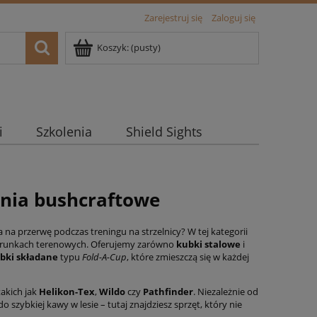
Zarejestruj się
Zaloguj się
Koszyk:
(pusty)
i
Szkolenia
Shield Sights
ynia bushcraftowe
a przerwę podczas treningu na strzelnicy? W tej kategorii
 warunkach terenowych. Oferujemy zarówno
kubki stalowe
i
bki składane
typu
Fold-A-Cup
, które zmieszczą się w każdej
akich jak
Helikon-Tex
,
Wildo
czy
Pathfinder
. Niezależnie od
zybkiej kawy w lesie – tutaj znajdziesz sprzęt, który nie