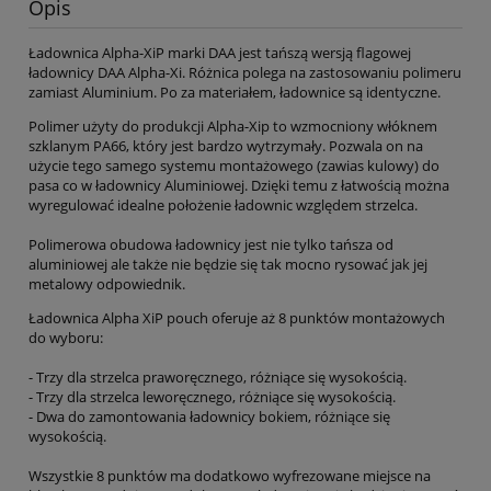
Opis
Ładownica Alpha-XiP marki DAA jest tańszą wersją flagowej
ładownicy DAA Alpha-Xi. Różnica polega na zastosowaniu polimeru
zamiast Aluminium. Po za materiałem, ładownice są identyczne.
Polimer użyty do produkcji Alpha-Xip to wzmocniony włóknem
szklanym PA66, który jest bardzo wytrzymały. Pozwala on na
użycie tego samego systemu montażowego (zawias kulowy) do
pasa co w ładownicy Aluminiowej. Dzięki temu z łatwością można
wyregulować idealne położenie ładownic względem strzelca.
Polimerowa obudowa ładownicy jest nie tylko tańsza od
aluminiowej ale także nie będzie się tak mocno rysować jak jej
metalowy odpowiednik.
Ładownica Alpha XiP pouch oferuje aż 8 punktów montażowych
do wyboru:
- Trzy dla strzelca praworęcznego, różniące się wysokością.
- Trzy dla strzelca leworęcznego, różniące się wysokością.
- Dwa do zamontowania ładownicy bokiem, różniące się
wysokością.
Wszystkie 8 punktów ma dodatkowo wyfrezowane miejsce na