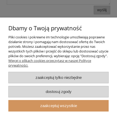
wyślij
Dbamy o Twoją prywatność
Pliki cookies i pokrewne im technologie umożliwiają poprawne
działanie strony i pomagają nam dostosować ofertę do Twoich
potrzeb. Możesz zaakceptować wykorzystanie przez nas
wszystkich tych plików i przejść do sklepu lub dostosować użycie
plików do swoich preferencji, wybierając opcję "Dostosuj zgody".
Pomoc
Więcej o plikach cookies przeczytasz w naszej Polityce
prywatności.
Moje konto
zaakceptuj tylko niezbędne
Strefa Klienta
dostosuj zgody
Informacje
zaakceptuj wszystkie
O nas