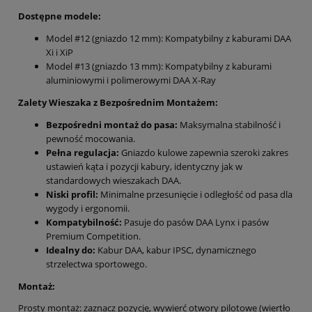
Dostępne modele:
Model #12 (gniazdo 12 mm): Kompatybilny z kaburami DAA
Xi i XiP
Model #13 (gniazdo 13 mm): Kompatybilny z kaburami
aluminiowymi i polimerowymi DAA X-Ray
Zalety Wieszaka z Bezpośrednim Montażem:
Bezpośredni montaż do pasa:
Maksymalna stabilność i
pewność mocowania.
Pełna regulacja:
Gniazdo kulowe zapewnia szeroki zakres
ustawień kąta i pozycji kabury, identyczny jak w
standardowych wieszakach DAA.
Niski profil:
Minimalne przesunięcie i odległość od pasa dla
wygody i ergonomii.
Kompatybilność:
Pasuje do pasów DAA Lynx i pasów
Premium Competition.
Idealny do:
Kabur DAA, kabur IPSC, dynamicznego
strzelectwa sportowego.
Montaż:
Prosty montaż: zaznacz pozycję, wywierć otwory pilotowe (wiertło