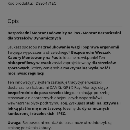
Kod produktu:
D8E0-171EC
Opis
Bezpośredni Montaż Ładownicy na Pas - Montaż Bezpośredni
dla Strzelców Dynamicznych
Szukasz sposobu na
zredukowanie wagi
i
poprawę ergonomii
Twojego wyposażenia strzeleckiego?
Bezpośredni Wieszak
Kabury Montowany na Pas
to idealne rozwiązanie! Ten
niskoprofilowy wieszak
został zaprojektowany dla
strzelców
sportowych
, którzy cenią sobie
maksymalną wydajność
i
możliwość regulacji
.
Ten innowacyjny system zastępuje tradycyjne wieszaki
dostarczane z kaburami DAA Xi, XiP i X-Ray. Montuje się go
bezpośrednio do pasa strzeleckiego
, eliminując potrzebę
stosowania nieporęcznych obejmujących wsporników i
wewnętrznej płyty podtrzymującej. Zyskujesz
stabilną
,
sztywną
i
lekką platformę montażową
. Idealny do
dynamicznych
konkurencji strzeleckich
i
IPSC
.
Uwaga:
Bezpośredni montaż do pasa może utrudnić szybką
zmianę położenia kabury.