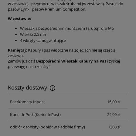
w zestawie) i przymocuj wieszak śrubami (w zestawie). Pasuje do
pasów Lynx i pasów Premium Competition.
W zestawie:
Wieszak z bezpośrednim montażem i śrubą Torx M5
Wiertło 2,5 mm
4 wkręty samogwintujące
Pamiętaj:
Kabury i pas widoczne na zdjęciach nie są częścią
zestawu.
Zamów już dziś
Bezpośredni Wieszak Kabury na Pas
i zyskaj
przewagę na strzelnicy!
Koszty dostawy
Cena nie zawiera ewentualnych kosztów płatności
Paczkomaty Inpost
16,00 zł
Kurier InPost
(Kurier InPost)
24,99 zł
odbiór osobisty
(odbiór w siedzibie firmy)
0,00 zł