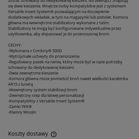
zostać schowany do dedykowanej kieszeni. Na zewnątrz znajdują
się dwie kieszenie. Wnętrze torby kompatybilne jest z systemem
Versatile Insert System® pozwalającym na doczepienie
dodatkowych wkładek, w tym na magazynki lub pistolet. Komora
główna ma wewnętrzne stabilizatory wykonane z taśm.
Stabilizatory te mogą być konfigurowane indywidualnie przez
użytkownika, aby dopasować je do przenoszonej broni.
CECHY:
-Wykonana z Cordury® 500D
-Wytrzymałe uchwyty do przenoszenia
-Regulowany pasek na ramię, który może być w razie potrzeby
schowany do dedykowanej kieszeni
-Dwie zewnętrzne kieszenie
-Komora główna może pomieścić broń nawet wielkości karabinka
AR15 z lunetą
-Wewnętrzny system stabilizacji broni
-Zewnętrzny rzep dla łatwej personalizacji
-Kompatybilny z Versatile Insert System®
-Zamki YKK®
-Klamry WooJin
Koszty dostawy
Cena nie zawiera ewentualnych kosztów płatności