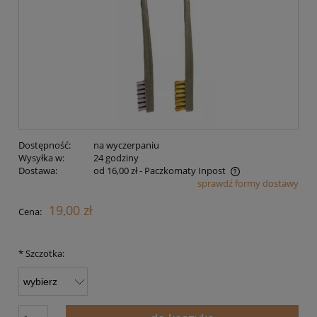
Dostępność:
na wyczerpaniu
Wysyłka w:
24 godziny
Dostawa:
od 16,00 zł
- Paczkomaty Inpost
sprawdź formy dostawy
Cena nie zawiera ewentualnych kosztów płatności
19,00 zł
Cena:
*
Szczotka: