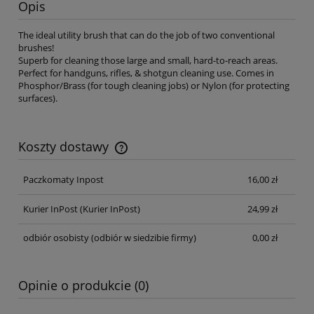
Opis
The ideal utility brush that can do the job of two conventional
brushes!
Superb for cleaning those large and small, hard-to-reach areas.
Perfect for handguns, rifles, & shotgun cleaning use. Comes in
Phosphor/Brass (for tough cleaning jobs) or Nylon (for protecting
surfaces).
Koszty dostawy
Cena nie zawiera ewentualnych kosztów płatności
Paczkomaty Inpost
16,00 zł
Kurier InPost
(Kurier InPost)
24,99 zł
odbiór osobisty
(odbiór w siedzibie firmy)
0,00 zł
Opinie o produkcie (0)