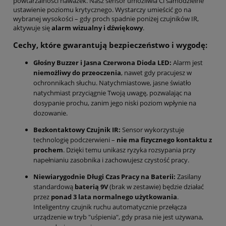
powtarzalności naważek. Nasz sensor umożliwia Ci samodzielne
ustawienie poziomu krytycznego. Wystarczy umieścić go na
wybranej wysokości – gdy proch spadnie poniżej czujników IR,
aktywuje się
alarm wizualny i dźwiękowy
.
Cechy, które gwarantują bezpieczeństwo i wygodę:
Głośny Buzzer i Jasna Czerwona Dioda LED:
Alarm jest
niemożliwy do przeoczenia
, nawet gdy pracujesz w
ochronnikach słuchu.
Natychmiastowe, jasne światło
natychmiast przyciągnie Twoją uwagę, pozwalając na
dosypanie prochu, zanim jego niski poziom wpłynie na
dozowanie.
Bezkontaktowy Czujnik IR:
Sensor wykorzystuje
technologię podczerwieni –
nie ma fizycznego kontaktu z
prochem
. Dzięki temu unikasz ryzyka rozsypania przy
napełnianiu zasobnika i zachowujesz czystość pracy.
Niewiarygodnie Długi Czas Pracy na Baterii:
Zasilany
standardową
baterią 9V
(brak w zestawie) będzie działać
przez
ponad 3 lata normalnego użytkowania
.
Inteligentny czujnik ruchu automatycznie przełącza
urządzenie w tryb "uśpienia", gdy prasa nie jest używana,