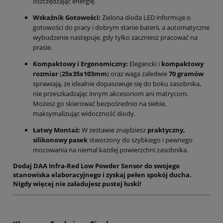
oszczędzając energię.
Wskaźnik Gotowości:
Zielona dioda LED informuje o
gotowości do pracy i dobrym stanie baterii, a automatyczne
wybudzenie następuje, gdy tylko zaczniesz pracować na
prasie.
Kompaktowy i Ergonomiczny:
Elegancki i
kompaktowy
rozmiar
(
25x35x103mm
) oraz waga zaledwie
70 gramów
sprawiają, że idealnie dopasowuje się do boku zasobnika,
nie przeszkadzając innym akcesoriom ani matrycom.
Możesz go skierować bezpośrednio na siebie,
maksymalizując widoczność diody.
Łatwy Montaż:
W zestawie znajdziesz
praktyczny,
silikonowy pasek
stworzony do szybkiego i pewnego
mocowania na niemal każdej powierzchni zasobnika.
Dodaj DAA Infra-Red Low Powder Sensor do swojego
stanowiska elaboracyjnego i zyskaj pełen spokój ducha.
Nigdy więcej nie załadujesz pustej łuski!