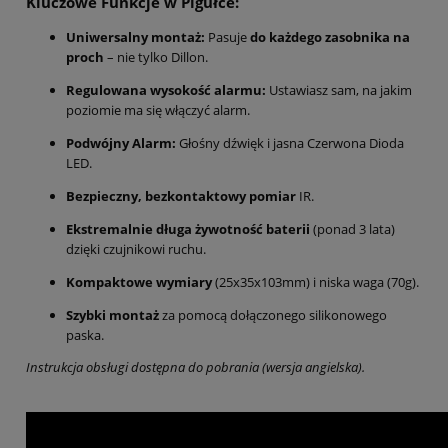
Kluczowe Funkcje w Pigułce:
Uniwersalny montaż:
Pasuje
do każdego zasobnika na
proch
– nie tylko Dillon.
Regulowana wysokość alarmu:
Ustawiasz sam, na jakim
poziomie ma się włączyć alarm.
Podwójny Alarm:
Głośny dźwięk i jasna Czerwona Dioda
LED.
Bezpieczny, bezkontaktowy pomiar
IR.
Ekstremalnie długa żywotność baterii
(ponad 3 lata)
dzięki czujnikowi ruchu.
Kompaktowe wymiary
(25x35x103mm) i niska waga (70g).
Szybki montaż
za pomocą dołączonego silikonowego
paska.
Instrukcja obsługi dostępna do pobrania (wersja angielska).