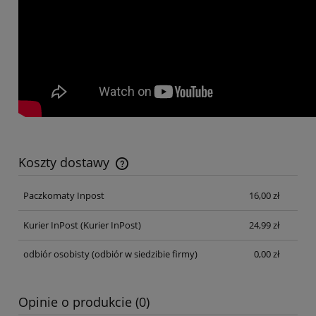
Koszty dostawy
Cena nie zawiera ewentualnych kosztów płatności
Paczkomaty Inpost
16,00 zł
Kurier InPost
(Kurier InPost)
24,99 zł
odbiór osobisty
(odbiór w siedzibie firmy)
0,00 zł
Opinie o produkcie (0)