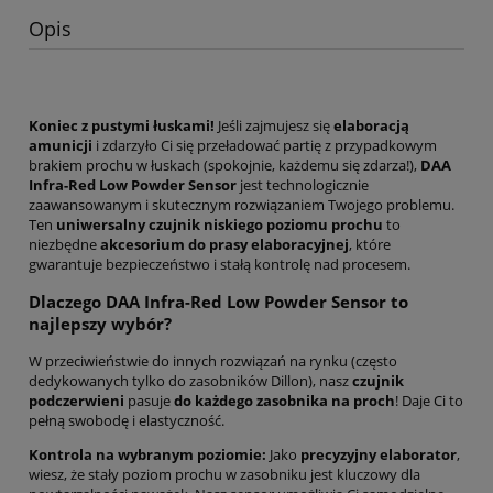
Opis
Koniec z pustymi łuskami!
Jeśli zajmujesz się
elaboracją
amunicji
i zdarzyło Ci się przeładować partię z przypadkowym
brakiem prochu w łuskach (spokojnie, każdemu się zdarza!),
DAA
Infra-Red Low Powder Sensor
jest technologicznie
zaawansowanym i skutecznym rozwiązaniem Twojego problemu.
Ten
uniwersalny czujnik niskiego poziomu prochu
to
niezbędne
akcesorium do prasy elaboracyjnej
, które
gwarantuje bezpieczeństwo i stałą kontrolę nad procesem.
Dlaczego DAA Infra-Red Low Powder Sensor to
najlepszy wybór?
W przeciwieństwie do innych rozwiązań na rynku (często
dedykowanych tylko do zasobników Dillon), nasz
czujnik
podczerwieni
pasuje
do każdego zasobnika na proch
! Daje Ci to
pełną swobodę i elastyczność.
Kontrola na wybranym poziomie:
Jako
precyzyjny elaborator
,
wiesz, że stały poziom prochu w zasobniku jest kluczowy dla