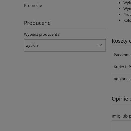
Wyko
Promocje
Wym
Prod
Kolo
Producenci
Wybierz producenta
Koszty
Paczkoma
Kurier In
odbiór os
Opinie 
Imię lub 