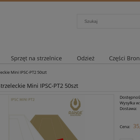
Sprzęt na strzelnice
Odzież
Części Bron
leckie Mini IPSC-PT2 50szt
strzeleckie Mini IPSC-PT2 50szt
Dostępnoś
Wysyłka w
Dostawa:
Ce
35
Cena:
pł