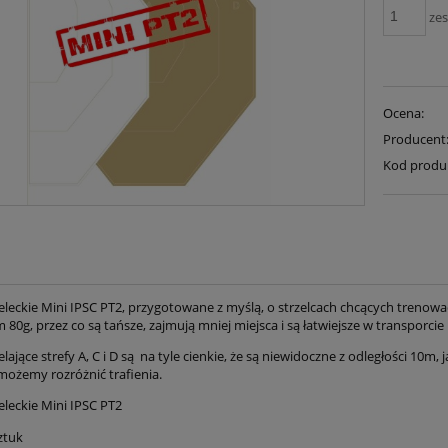
ze
Ocena:
Producent
Kod produ
zeleckie Mini IPSC PT2, przygotowane z myślą, o strzelcach chcących trenowa
80g, przez co są tańsze, zajmują mniej miejsca i są łatwiejsze w transporcie
elające strefy A, C i D są na tyle cienkie, że są niewidoczne z odległości 10
ożemy rozróżnić trafienia.
eleckie Mini IPSC PT2
ztuk