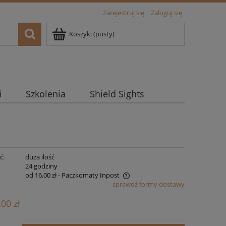
Zarejestruj się
Zaloguj się
Koszyk:
(pusty)
i
Szkolenia
Shield Sights
ć:
duża ilość
:
24 godziny
od 16,00 zł
- Paczkomaty Inpost
sprawdź formy dostawy
na nie zawiera ewentualnych kosztów
,00 zł
atności