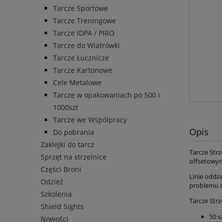
Tarcze Sportowe
Tarcze Treningowe
Tarcze IDPA / PIRO
Tarcze do Wiatrówki
Tarcze Łucznicze
Tarcze Kartonowe
Cele Metalowe
Tarcze w opakowaniach po 500 i
1000szt
Tarcze we Współpracy
Opis
Do pobrania
Zaklejki do tarcz
Tarcze Str
Sprzęt na strzelnice
offsetowym 
Części Broni
Linie oddzi
Odzież
problemu m
Szkolenia
Tarcze Strz
Shield Sights
50 s
Nowości