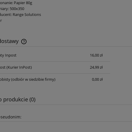
nanie: Papier 80g
iary: 500x350
ucent: Range Solutions
r
 dostawy
ty Inpost
16,00 zł
Cena nie zawiera ewentualnych kosztów
płatności
Post
(Kurier InPost)
24,99 zł
obisty
(odbiór w siedzibie firmy)
0,00 zł
o produkcie (0)
pseudonim: