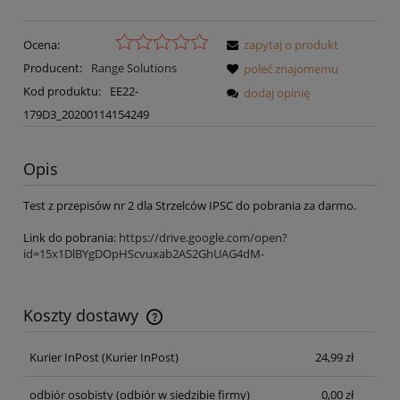
Ocena:
zapytaj o produkt
Producent:
Range Solutions
poleć znajomemu
Kod produktu:
EE22-
dodaj opinię
179D3_20200114154249
Opis
Test z przepisów nr 2 dla Strzelców IPSC do pobrania za darmo.
Link do pobrania:
https://drive.google.com/open?
id=15x1DlBYgDOpHScvuxab2AS2GhUAG4dM-
Koszty dostawy
Cena nie zawiera ewentualnych kosztów płatności
Kurier InPost
(Kurier InPost)
24,99 zł
odbiór osobisty
(odbiór w siedzibie firmy)
0,00 zł