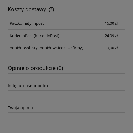
Koszty dostawy
Cena nie zawiera ewentualnych kosztów płatności
Paczkomaty Inpost
16,00 zł
Kurier InPost
(Kurier InPost)
24,99 zł
odbiór osobisty
(odbiór w siedzibie firmy)
0,00 zł
Opinie o produkcie (0)
Imię lub pseudonim:
Twoja opinia: