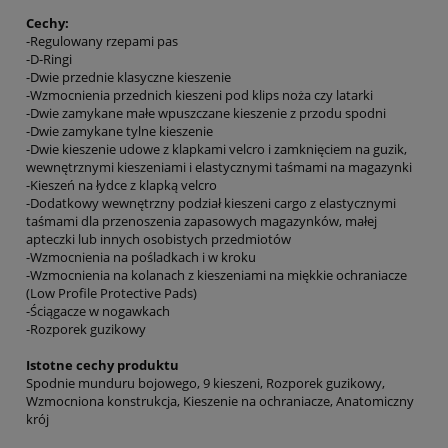
Cechy:
-Regulowany rzepami pas
-D-Ringi
-Dwie przednie klasyczne kieszenie
-Wzmocnienia przednich kieszeni pod klips noża czy latarki
-Dwie zamykane małe wpuszczane kieszenie z przodu spodni
-Dwie zamykane tylne kieszenie
-Dwie kieszenie udowe z klapkami velcro i zamknięciem na guzik,
wewnętrznymi kieszeniami i elastycznymi taśmami na magazynki
-Kieszeń na łydce z klapką velcro
-Dodatkowy wewnętrzny podział kieszeni cargo z elastycznymi
taśmami dla przenoszenia zapasowych magazynków, małej
apteczki lub innych osobistych przedmiotów
-Wzmocnienia na pośladkach i w kroku
-Wzmocnienia na kolanach z kieszeniami na miękkie ochraniacze
(Low Profile Protective Pads)
-Ściągacze w nogawkach
-Rozporek guzikowy
Istotne cechy produktu
Spodnie munduru bojowego, 9 kieszeni, Rozporek guzikowy,
Wzmocniona konstrukcja, Kieszenie na ochraniacze, Anatomiczny
krój