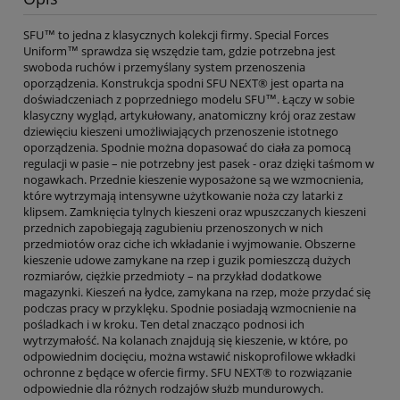
SFU™ to jedna z klasycznych kolekcji firmy. Special Forces
Uniform™ sprawdza się wszędzie tam, gdzie potrzebna jest
swoboda ruchów i przemyślany system przenoszenia
oporządzenia. Konstrukcja spodni SFU NEXT® jest oparta na
doświadczeniach z poprzedniego modelu SFU™. Łączy w sobie
klasyczny wygląd, artykułowany, anatomiczny krój oraz zestaw
dziewięciu kieszeni umożliwiających przenoszenie istotnego
oporządzenia. Spodnie można dopasować do ciała za pomocą
regulacji w pasie – nie potrzebny jest pasek - oraz dzięki taśmom w
nogawkach. Przednie kieszenie wyposażone są we wzmocnienia,
które wytrzymają intensywne użytkowanie noża czy latarki z
klipsem. Zamknięcia tylnych kieszeni oraz wpuszczanych kieszeni
przednich zapobiegają zagubieniu przenoszonych w nich
przedmiotów oraz ciche ich wkładanie i wyjmowanie. Obszerne
kieszenie udowe zamykane na rzep i guzik pomieszczą dużych
rozmiarów, ciężkie przedmioty – na przykład dodatkowe
magazynki. Kieszeń na łydce, zamykana na rzep, może przydać się
podczas pracy w przyklęku. Spodnie posiadają wzmocnienie na
pośladkach i w kroku. Ten detal znacząco podnosi ich
wytrzymałość. Na kolanach znajdują się kieszenie, w które, po
odpowiednim docięciu, można wstawić niskoprofilowe wkładki
ochronne z będące w ofercie firmy. SFU NEXT® to rozwiązanie
odpowiednie dla różnych rodzajów służb mundurowych.