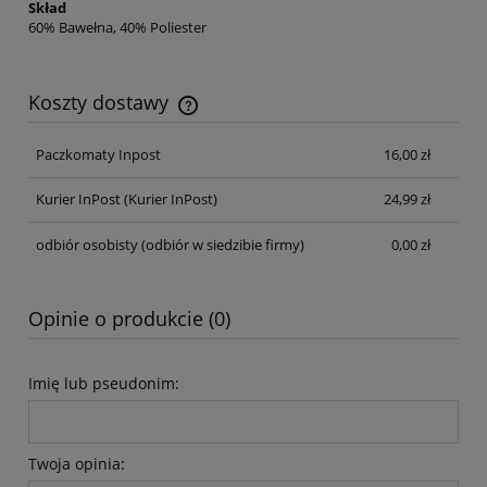
Skład
60% Bawełna, 40% Poliester
Koszty dostawy
Cena nie zawiera ewentualnych kosztów płatności
Paczkomaty Inpost
16,00 zł
Kurier InPost
(Kurier InPost)
24,99 zł
odbiór osobisty
(odbiór w siedzibie firmy)
0,00 zł
Opinie o produkcie (0)
Imię lub pseudonim:
Twoja opinia: