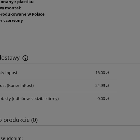
onany z plastiku
wy montaż
rodukowane w Polsce
or czerwony
 dostawy
ty Inpost
16,00 zł
Cena nie zawiera ewentualnych kosztów
płatności
Post
(Kurier InPost)
24,99 zł
obisty
(odbiór w siedzibie firmy)
0,00 zł
o produkcie (0)
pseudonim: