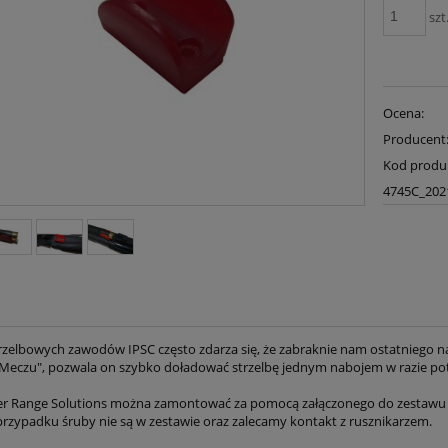
szt
Ocena:
Producent
Kod produ
4745C_202
rzelbowych zawodów IPSC często zdarza się, że zabraknie nam ostatniego n
Meczu", pozwala on szybko doładować strzelbę jednym nabojem w razie po
er Range Solutions można zamontować za pomocą załączonego do zestawu
rzypadku śruby nie są w zestawie oraz zalecamy kontakt z rusznikarzem.