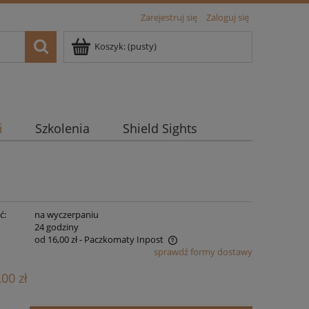
Zarejestruj się
Zaloguj się
Koszyk:
(pusty)
i
Szkolenia
Shield Sights
ć:
na wyczerpaniu
:
24 godziny
od 16,00 zł
- Paczkomaty Inpost
sprawdź formy dostawy
na nie zawiera ewentualnych kosztów
,00 zł
atności