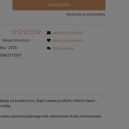
do koszyka
.
dodaj do przechowalni
zapytaj o produkt
:
Range Solutions
poleć znajomemu
ktu:
27C5-
dodaj opinię
10422172557
aboju na koniec toru. Stąd nazwa produktu Match Saver -
trzeby.
 rzepu samoprzylepnego lub zastosować śruby montażowe.