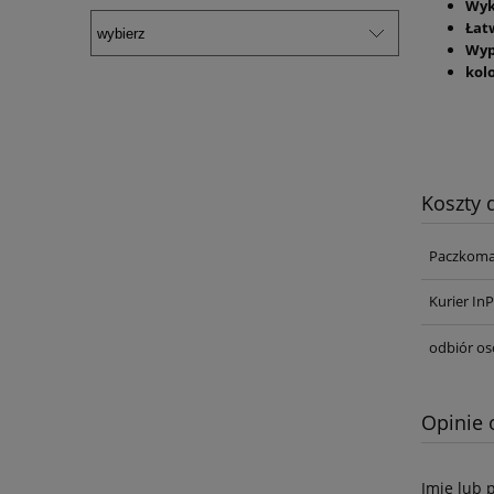
Wyk
Łat
Wyp
kol
Koszty
Paczkoma
Kurier In
odbiór os
Opinie 
Imię lub 