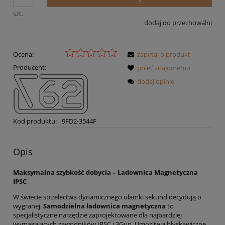
szt.
dodaj do przechowalni
Ocena:
zapytaj o produkt
Producent:
poleć znajomemu
dodaj opinię
Kod produktu:
9FD2-3544F
Opis
Maksymalna szybkość dobycia – Ładownica Magnetyczna
IPSC
W świecie strzelectwa dynamicznego ułamki sekund decydują o
wygranej.
Samodzielna ładownica magnetyczna
to
specjalistyczne narzędzie zaprojektowane dla najbardziej
wymagających zawodników IPSC i 3Gun. Umożliwia błyskawiczne