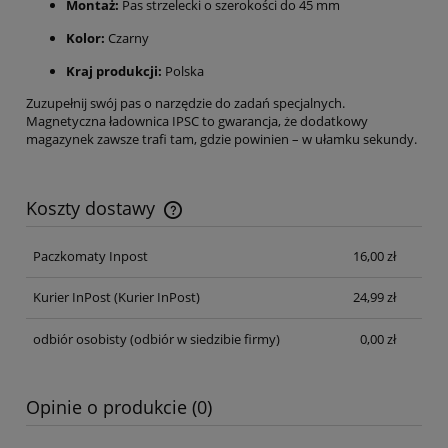
Montaż:
Pas strzelecki o szerokości do 45 mm
Kolor:
Czarny
Kraj produkcji:
Polska
Zuzupełnij swój pas o narzędzie do zadań specjalnych.
Magnetyczna ładownica IPSC to gwarancja, że dodatkowy
magazynek zawsze trafi tam, gdzie powinien – w ułamku sekundy.
Koszty dostawy
Cena nie zawiera ewentualnych kosztów płatności
Paczkomaty Inpost
16,00 zł
Kurier InPost
(Kurier InPost)
24,99 zł
odbiór osobisty
(odbiór w siedzibie firmy)
0,00 zł
Opinie o produkcie (0)