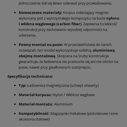
jednocześnie dał się łatwo oderwać przy przeładowaniu.
Nowoczesne materiały:
Korpus osłaniający magnes
wykonany jest z wytrzymałego kompozytu na bazie
nylonu
i włókna węglowego (carbon fiber)
. Zapewnia to lekkość
konstrukcji przy zachowaniu wysokiej odporności na
uderzenia.
Pewny montaż na pasie:
W przeciwieństwie do tanich
rozwiązań, ten model wykorzystuje solidną,
aluminiową
obejmę montażową
. Skręcana na śruby konstrukcja
gwarantuje, że ładownica nie przesunie się ani nie obróci na
pasie, nawet przy gwałtownym szarpnięciu.
Specyfikacja techniczna:
Typ:
Ładownica magnetyczna (uchwyt otwarty)
Materiał korpusu:
Nylon / Włókno węglowe
Materiał montażu:
Aluminium
Kompatybilność:
Magazynki metalowe (pistoletowe i inne
akcesoria stalowe)