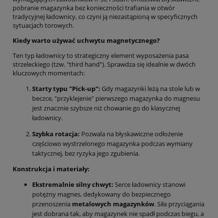
pobranie magazynka bez konieczności trafiania w otwór
tradycyjnej ładownicy, co czyni ją niezastąpioną w specyficznych
sytuacjach torowych.
Kiedy warto używać uchwytu magnetycznego?
Ten typ ładownicy to strategiczny element wyposażenia pasa
strzeleckiego (tzw. "third hand"). Sprawdza się idealnie w dwóch
kluczowych momentach:
Starty typu "Pick-up":
Gdy magazynki leżą na stole lub w
beczce, "przyklejenie" pierwszego magazynka do magnesu
jest znacznie szybsze niż chowanie go do klasycznej
ładownicy.
Szybka rotacja:
Pozwala na błyskawiczne odłożenie
częściowo wystrzelonego magazynka podczas wymiany
taktycznej, bez ryzyka jego zgubienia.
Konstrukcja i materiały:
Ekstremalnie silny chwyt:
Serce ładownicy stanowi
potężny magnes, dedykowany do bezpiecznego
przenoszenia
metalowych magazynków
. Siła przyciągania
jest dobrana tak, aby magazynek nie spadł podczas biegu, a