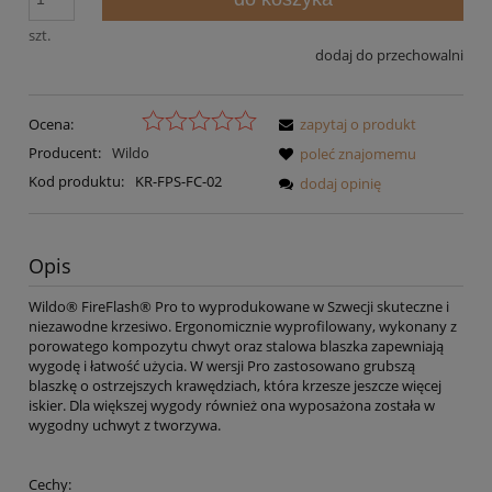
szt.
dodaj do przechowalni
Ocena:
zapytaj o produkt
Producent:
Wildo
poleć znajomemu
Kod produktu:
KR-FPS-FC-02
dodaj opinię
Opis
Wildo® FireFlash® Pro to wyprodukowane w Szwecji skuteczne i
niezawodne krzesiwo. Ergonomicznie wyprofilowany, wykonany z
porowatego kompozytu chwyt oraz stalowa blaszka zapewniają
wygodę i łatwość użycia. W wersji Pro zastosowano grubszą
blaszkę o ostrzejszych krawędziach, która krzesze jeszcze więcej
iskier. Dla większej wygody również ona wyposażona została w
wygodny uchwyt z tworzywa.
Cechy: