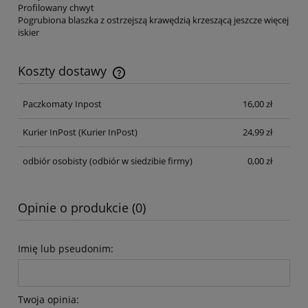
Profilowany chwyt
Pogrubiona blaszka z ostrzejszą krawędzią krzeszącą jeszcze więcej
iskier
Koszty dostawy
Cena nie zawiera ewentualnych kosztów płatności
Paczkomaty Inpost
16,00 zł
Kurier InPost
(Kurier InPost)
24,99 zł
odbiór osobisty
(odbiór w siedzibie firmy)
0,00 zł
Opinie o produkcie (0)
Imię lub pseudonim:
Twoja opinia: