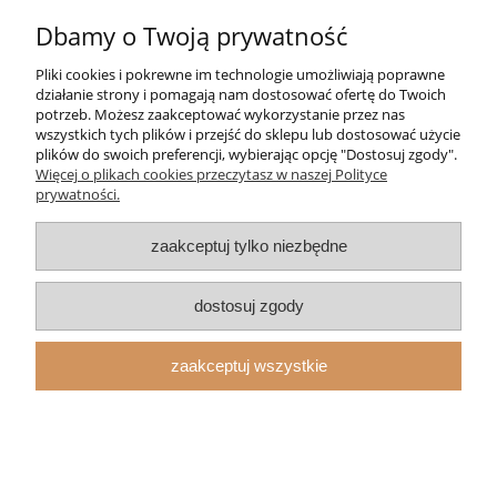
Dbamy o Twoją prywatność
Moje konto
Pliki cookies i pokrewne im technologie umożliwiają poprawne
Strefa Klienta
działanie strony i pomagają nam dostosować ofertę do Twoich
potrzeb. Możesz zaakceptować wykorzystanie przez nas
wszystkich tych plików i przejść do sklepu lub dostosować użycie
Informacje
plików do swoich preferencji, wybierając opcję "Dostosuj zgody".
Więcej o plikach cookies przeczytasz w naszej Polityce
prywatności.
O nas
zaakceptuj tylko niezbędne
pokaż pełną wersję strony
Sklep internetowy Shoper.pl
dostosuj zgody
zaakceptuj wszystkie