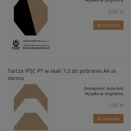
0,00 zł
do koszyka
Tarcza IPSC PT w skali 1:3 do pobrania A4 za
darmo
Dostępność:
duża ilość
Wysyłka w:
24 godziny
0,00 zł
do koszyka