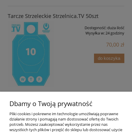
Tarcze Strzeleckie Strzelnica.TV 50szt
Dostępność:
duża ilość
Wysyłka w:
24 godziny
70,00 zł
do koszyka
Dbamy o Twoją prywatność
Pliki cookies i pokrewne im technologie umożliwiają poprawne
działanie strony i pomagają nam dostosować ofertę do Twoich
potrzeb. Możesz zaakceptować wykorzystanie przez nas
wszystkich tych plików i przejść do sklepu lub dostosować użycie