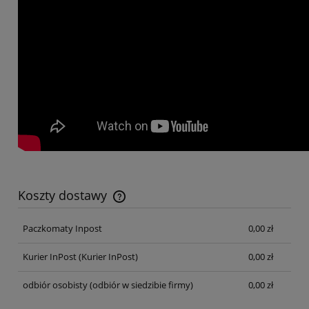
Koszty dostawy
Cena nie zawiera ewentualnych kosztów płatności
Paczkomaty Inpost
0,00 zł
Kurier InPost
(Kurier InPost)
0,00 zł
odbiór osobisty
(odbiór w siedzibie firmy)
0,00 zł