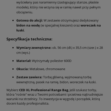
wyściełany pas naramienny (zastępujący starsze, płaskie
modele), który nie wrzyna się w ramię nawet przy pełnym
obciążeniu.
Gotowa do akcji:
W zestawie otrzymujesz dedykowany
bidon na wodę
(w specjalnej kieszeni) oraz
woreczek na
łuski
.
Specyfikacja techniczna:
Wymiary zewnętrzne:
ok. 56 cm (dł.) x 35,5 cm (szer.) x 28
cm (wys.)
Materiał:
Wytrzymały poliester 600D
Okucia:
Metalowe, chromowane
Zestaw zawiera:
Torbę główną, wyjmowaną torbę
wewnętrzną, pasek na ramię, bidon, woreczek na łuski.
Wybierz
CED XL Professional Range Bag
, jeśli szukasz torby,
która "rośnie" wraz z Twoimi potrzebami i przetrwa najtrudniejsze
warunki na strzelnicy. To inwestycja w wygodę i porządek, którą
doceni każdy profesjonalista.