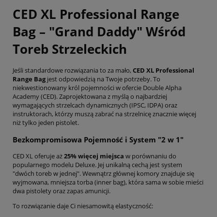
CED XL Professional Range
Bag – "Grand Daddy" Wśród
Toreb Strzeleckich
Jeśli standardowe rozwiązania to za mało,
CED XL Professional
Range Bag
jest odpowiedzią na Twoje potrzeby. To
niekwestionowany król pojemności w ofercie Double Alpha
Academy (CED). Zaprojektowana z myślą o najbardziej
wymagających strzelcach dynamicznych (IPSC, IDPA) oraz
instruktorach, którzy muszą zabrać na strzelnicę znacznie więcej
niż tylko jeden pistolet.
Bezkompromisowa Pojemność i System "2 w 1"
CED XL oferuje aż
25% więcej miejsca
w porównaniu do
popularnego modelu Deluxe. Jej unikalną cechą jest system
"dwóch toreb w jednej". Wewnątrz głównej komory znajduje się
wyjmowana, mniejsza torba (inner bag), która sama w sobie mieści
dwa pistolety oraz zapas amunicji.
To rozwiązanie daje Ci niesamowitą elastyczność: