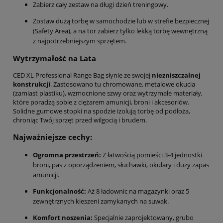
Zabierz cały zestaw na długi dzień treningowy.
Zostaw dużą torbę w samochodzie lub w strefie bezpiecznej
(Safety Area), a na tor zabierz tylko lekką torbę wewnętrzną
z najpotrzebniejszym sprzętem.
Wytrzymałość na Lata
CED XL Professional Range Bag słynie ze swojej
niezniszczalnej
konstrukcji
. Zastosowano tu chromowane, metalowe okucia
(zamiast plastiku), wzmocnione szwy oraz wytrzymałe materiały,
które poradzą sobie z ciężarem amunicji, broni i akcesoriów.
Solidne gumowe stopki na spodzie izolują torbę od podłoża,
chroniąc Twój sprzęt przed wilgocią i brudem.
Najważniejsze cechy:
Ogromna przestrzeń:
Z łatwością pomieści 3-4 jednostki
broni, pas z oporządzeniem, słuchawki, okulary i duży zapas
amunicji.
Funkcjonalność:
Aż 8 ładownic na magazynki oraz 5
zewnętrznych kieszeni zamykanych na suwak.
Komfort noszenia:
Specjalnie zaprojektowany, grubo