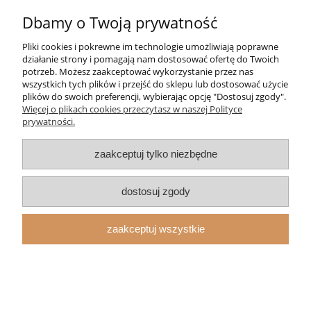
Dbamy o Twoją prywatność
Moje konto
Pliki cookies i pokrewne im technologie umożliwiają poprawne
Strefa Klienta
działanie strony i pomagają nam dostosować ofertę do Twoich
potrzeb. Możesz zaakceptować wykorzystanie przez nas
wszystkich tych plików i przejść do sklepu lub dostosować użycie
Informacje
plików do swoich preferencji, wybierając opcję "Dostosuj zgody".
Więcej o plikach cookies przeczytasz w naszej Polityce
prywatności.
O nas
zaakceptuj tylko niezbędne
pokaż pełną wersję strony
Sklep internetowy Shoper.pl
dostosuj zgody
zaakceptuj wszystkie