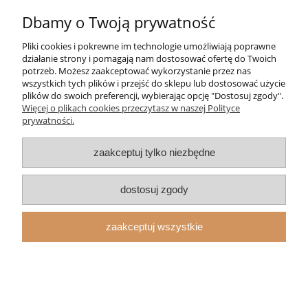
Dbamy o Twoją prywatność
Moje konto
Pliki cookies i pokrewne im technologie umożliwiają poprawne
Strefa Klienta
działanie strony i pomagają nam dostosować ofertę do Twoich
potrzeb. Możesz zaakceptować wykorzystanie przez nas
wszystkich tych plików i przejść do sklepu lub dostosować użycie
Informacje
plików do swoich preferencji, wybierając opcję "Dostosuj zgody".
Więcej o plikach cookies przeczytasz w naszej Polityce
prywatności.
O nas
zaakceptuj tylko niezbędne
pokaż pełną wersję strony
Sklep internetowy Shoper.pl
dostosuj zgody
zaakceptuj wszystkie