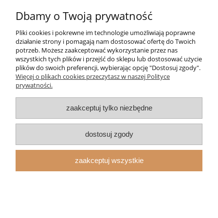
Dbamy o Twoją prywatność
Moje konto
Pliki cookies i pokrewne im technologie umożliwiają poprawne
Strefa Klienta
działanie strony i pomagają nam dostosować ofertę do Twoich
potrzeb. Możesz zaakceptować wykorzystanie przez nas
wszystkich tych plików i przejść do sklepu lub dostosować użycie
Informacje
plików do swoich preferencji, wybierając opcję "Dostosuj zgody".
Więcej o plikach cookies przeczytasz w naszej Polityce
prywatności.
O nas
zaakceptuj tylko niezbędne
pokaż pełną wersję strony
Sklep internetowy Shoper.pl
dostosuj zgody
zaakceptuj wszystkie